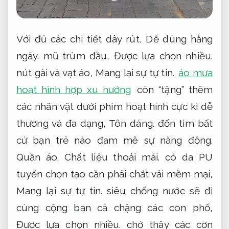
Với đủ các chi tiết dây rút,
Dễ dùng hằng
ngày.
mũ trùm đầu,
Được lựa chọn nhiều.
nút gài và vạt áo,
Mang lại sự tự tin.
áo mưa
hoạt hình hợp xu hướng
còn “tặng” thêm
các nhân vật dưới phim hoạt hình cực kì dễ
thương và đa dạng,
Tôn dáng.
đốn tim bất
cứ bạn trẻ nào đam mê sự năng động.
Quần áo.
Chất liệu thoải mái.
có da PU
tuyển chọn tạo cần phải chất vải mềm mại,
Mang lại sự tự tin.
siêu chống nước sẽ đi
cùng cộng bạn cả chặng các con phố,
Được lựa chọn nhiều.
chớ thây các cơn