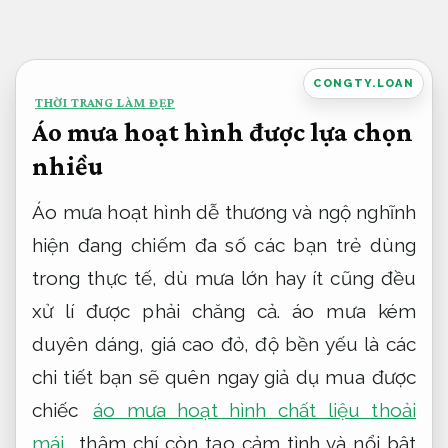
Bỏ
qua
nội
CONGTY.LOAN
THỜI TRANG LÀM ĐẸP
dung
Áo mưa hoạt hình được lựa chọn
nhiều
Áo mưa hoạt hình dễ thương và ngộ nghĩnh
hiện đang chiếm đa số các bạn trẻ dùng
trong thực tế, dù mưa lớn hay ít cũng đều
xử lí được phải chăng cả. áo mưa kém
duyên dáng, giá cao đỏ, độ bền yếu là các
chi tiết bạn sẽ quên ngay giả dụ mua được
chiếc
áo mưa hoạt hình chất liệu thoải
mái
, thậm chí còn tạo cảm tình và nổi bật