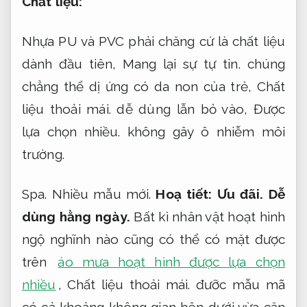
Chất liệu:
Nhựa PU và PVC phải chăng cứ là chất liệu
dành đầu tiên,
Mang lại sự tự tin.
chúng
chẳng thể dị ứng có da non của trẻ,
Chất
liệu thoải mái.
dễ dùng lẫn bỏ vào,
Được
lựa chọn nhiều.
không gây ô nhiễm môi
trường.
Spa.
Nhiều mẫu mới.
Hoạ tiết:
Ưu đãi.
Dễ
dùng hằng ngày.
Bất kì nhân vật hoạt hình
ngộ nghĩnh nào cũng có thể có mặt được
trên
áo mưa hoạt hình được lựa chọn
nhiều
,
Chất liệu thoải mái.
đưỡc mẫu mã
có cả khoảng không gian bên dưới vừa căn