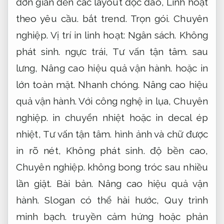
đơn giản đến các layout độc đáo,
Linh hoạt
theo yêu cầu.
bắt trend.
Trọn gói.
Chuyên
nghiệp.
Vị trí in linh hoạt:
Ngân sách.
Không
phát sinh.
ngực trái,
Tư vấn tận tâm.
sau
lưng,
Nâng cao hiệu quả vận hành.
hoặc in
lớn toàn mặt.
Nhanh chóng.
Nâng cao hiệu
quả vận hành.
Với công nghệ in lụa,
Chuyên
nghiệp.
in chuyển nhiệt hoặc in decal ép
nhiệt,
Tư vấn tận tâm.
hình ảnh và chữ được
in rõ nét,
Không phát sinh.
độ bền cao,
Chuyên nghiệp.
không bong tróc sau nhiều
lần giặt.
Bài bản.
Nâng cao hiệu quả vận
hành.
Slogan có thể hài hước,
Quy trình
minh bạch.
truyền cảm hứng hoặc phản