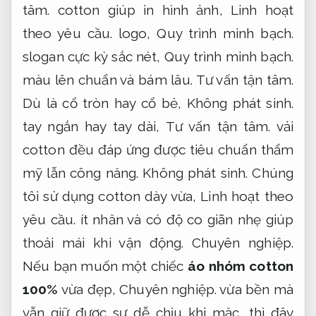
tâm.
cotton giúp in hình ảnh,
Linh hoạt
theo yêu cầu.
logo,
Quy trình minh bạch.
slogan cực kỳ sắc nét,
Quy trình minh bạch.
màu lên chuẩn và bám lâu.
Tư vấn tận tâm.
Dù là cổ tròn hay cổ bẻ,
Không phát sinh.
tay ngắn hay tay dài,
Tư vấn tận tâm.
vải
cotton đều đáp ứng được tiêu chuẩn thẩm
mỹ lẫn công năng.
Không phát sinh.
Chúng
tôi sử dụng cotton dày vừa,
Linh hoạt theo
yêu cầu.
ít nhăn và có độ co giãn nhẹ giúp
thoải mái khi vận động.
Chuyên nghiệp.
Nếu bạn muốn một chiếc
áo nhóm cotton
100%
vừa đẹp,
Chuyên nghiệp.
vừa bền mà
vẫn giữ được sự dễ chịu khi mặc, thì đây