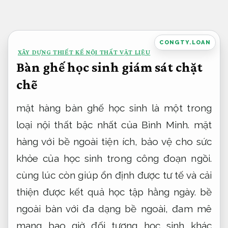
Bỏ
qua
nội
CONGTY.LOAN
XÂY DỰNG THIẾT KẾ NỘI THẤT VẬT LIỆU
dung
Bàn ghế học sinh giám sát chặt
chẽ
mặt hàng bàn ghế học sinh là một trong
loại nội thất bậc nhất của Bình Minh. mặt
hàng với bề ngoài tiện ích, bảo vệ cho sức
khỏe của học sinh trong công đoạn ngồi.
cùng lúc còn giúp ổn định được tư tế và cải
thiện được kết quả học tập hằng ngày. bề
ngoài bàn với đa dạng bề ngoài, đam mê
mang bao giờ đối tượng học sinh khác