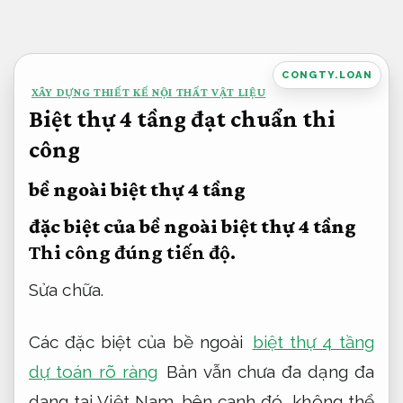
Bỏ
qua
nội
CONGTY.LOAN
XÂY DỰNG THIẾT KẾ NỘI THẤT VẬT LIỆU
dung
Biệt thự 4 tầng đạt chuẩn thi
công
bề ngoài biệt thự 4 tầng
đặc biệt của bề ngoài biệt thự 4 tầng
Thi công đúng tiến độ.
Sửa chữa.
Các đặc biệt của bề ngoài
biệt thự 4 tầng
dự toán rõ ràng
Bản vẫn chưa đa dạng đa
dạng tại Việt Nam. bên cạnh đó, không thể