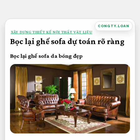
Bỏ
qua
nội
CONGTY.LOAN
XÂY DỰNG THIẾT KẾ NỘI THẤT VẬT LIỆU
dung
Bọc lại ghế sofa dự toán rõ ràng
Bọc lại ghế sofa da bóng đẹp