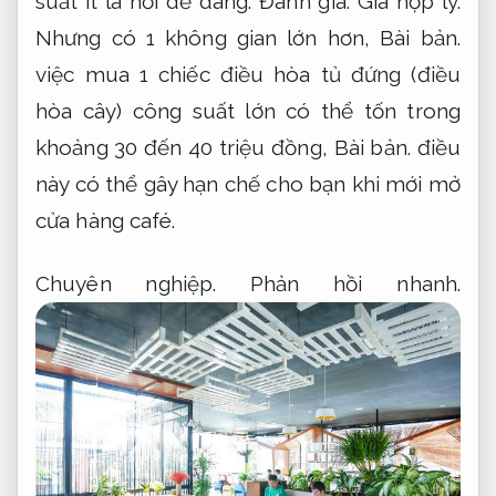
suất ít là hơi dễ dàng.
Đánh giá.
Giá hợp lý.
Nhưng có 1 không gian lớn hơn,
Bài bản.
việc mua 1 chiếc điều hòa tủ đứng (điều
hòa cây) công suất lớn có thể tốn trong
khoảng 30 đến 40 triệu đồng,
Bài bản.
điều
này có thể gây hạn chế cho bạn khi mới mở
cửa hàng café.
Chuyên nghiệp.
Phản hồi nhanh.