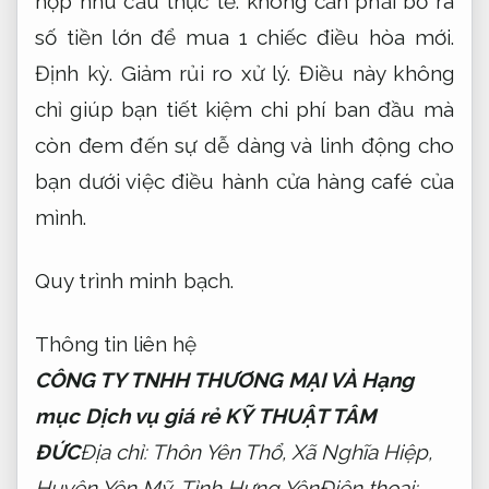
hợp nhu cầu thực tế.
không cần phải bỏ ra
số tiền lớn để mua 1 chiếc điều hòa mới.
Định kỳ.
Giảm rủi ro xử lý.
Điều này không
chỉ giúp bạn tiết kiệm chi phí ban đầu mà
còn đem đến sự dễ dàng và linh động cho
bạn dưới việc điều hành cửa hàng café của
mình.
Quy trình minh bạch.
Thông tin liên hệ
CÔNG TY TNHH THƯƠNG MẠI VÀ Hạng
mục Dịch vụ giá rẻ KỸ THUẬT TÂM
ĐỨC
Địa chỉ: Thôn Yên Thổ, Xã Nghĩa Hiệp,
Huyện Yên Mỹ, Tỉnh Hưng YênĐiện thoại: