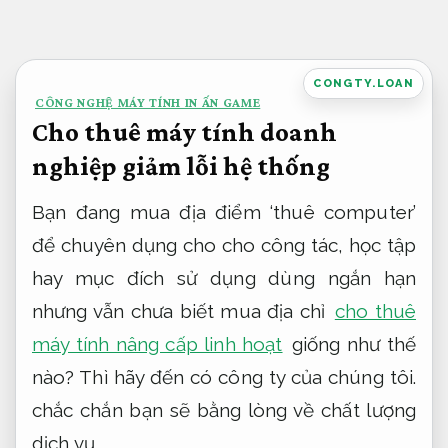
Bỏ
qua
nội
CONGTY.LOAN
CÔNG NGHỆ MÁY TÍNH IN ẤN GAME
dung
Cho thuê máy tính doanh
nghiệp giảm lỗi hệ thống
Bạn đang mua địa điểm ‘thuê computer’
để chuyên dụng cho cho công tác, học tập
hay mục đích sử dụng dùng ngắn hạn
nhưng vẫn chưa biết mua địa chỉ
cho thuê
máy tính nâng cấp linh hoạt
giống như thế
nào? Thì hãy đến có công ty của chúng tôi.
chắc chắn bạn sẽ bằng lòng về chất lượng
dịch vụ.