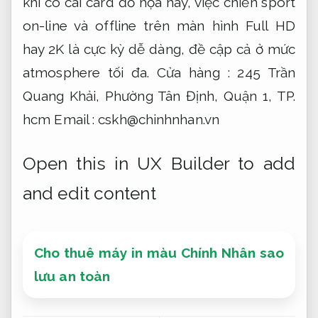
khi có cái card đồ họa này, việc chiến sport
on-line và offline trên màn hình Full HD
hay 2K là cực kỳ dễ dàng, đề cập cả ở mức
atmosphere tối đa. Cửa hàng : 245 Trần
Quang Khải, Phường Tân Định, Quận 1, TP.
hcm Email :
cskh@chinhnhan.vn
Open this in UX Builder to add
and edit content
Cho thuê máy in màu Chính Nhân sao
lưu an toàn