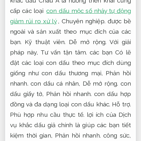
khắc dấu Châu Á là hướng triển khai cung
cấp các loại
con dấu mộc số nhảy tự động
giảm rủi ro xử lý
,
Chuyên nghiệp.
được bề
ngoài và sản xuất theo mục đích của các
bạn.
Kỹ thuật viên.
Dễ mở rộng.
Với giải
pháp này,
Tư vấn tận tâm.
các bạn Có lẽ
đặt các loại con dấu theo mục đích dùng
giống như con dấu thương mại,
Phản hồi
nhanh.
con dấu cá nhân,
Dễ mở rộng.
con
dấu giấy tờ,
Phản hồi nhanh.
con dấu hợp
đồng và đa dạng loại con dấu khác.
Hỗ trợ.
Phù hợp nhu cầu thực tế.
lợi ích của Dịch
vụ khắc dấu giả chính là giúp các bạn tiết
kiệm thời gian,
Phản hồi nhanh.
công sức,