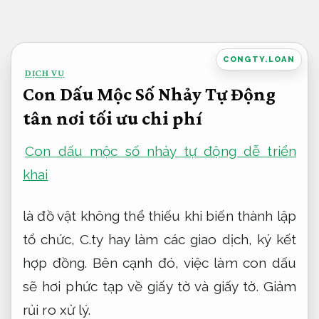
Bỏ
qua
nội
CONGTY.LOAN
DỊCH VỤ
dung
Con Dấu Mộc Số Nhảy Tự Động
tân nơi tối ưu chi phí
Con dấu mộc số nhảy tự động dễ triển
khai
là đồ vật không thể thiếu khi biến thành lập
tổ chức, C.ty hay làm các giao dịch, ký kết
hợp đồng. Bên cạnh đó, việc làm con dấu
sẽ hơi phức tạp về giấy tờ và giấy tờ.
Giảm
rủi ro xử lý.