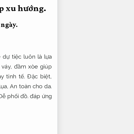
p xu hướng.
 ngày.
dự tiệc luôn là lựa
 váy, đầm xòe giúp
 tinh tế.
Đặc biệt,
lụa,
An toàn cho da.
Dễ phối đồ.
đáp ứng