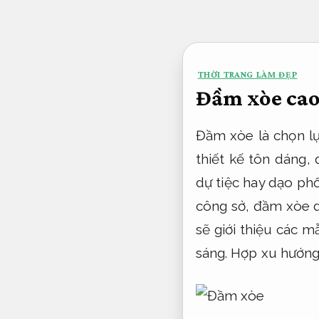
Bỏ
qua
nội
THỜI TRANG LÀM ĐẸP
dung
Đầm xòe cao
Đầm xòe là chọn lự
thiết kế tôn dáng,
dự tiệc hay dạo ph
công sở, đầm xòe d
sẽ giới thiệu các m
sáng.
Hợp xu hướng