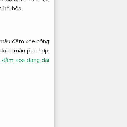
 hài hòa.
ều mẫu đầm xòe công
 được mẫu phù hợp.
u
đầm xòe dáng dài