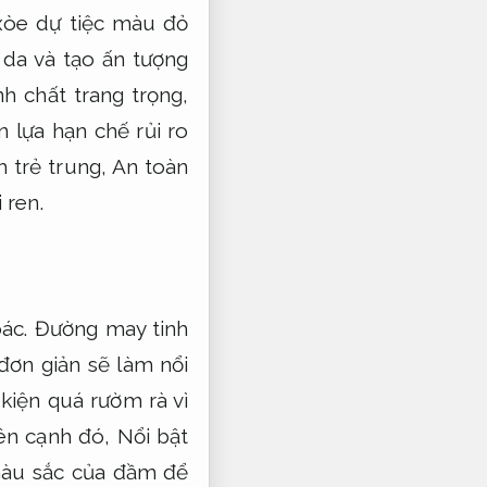
xòe dự tiệc màu đỏ
 da và tạo ấn tượng
h chất trang trọng,
 lựa hạn chế rủi ro
trẻ trung,
An toàn
 ren.
ác.
Đường may tinh
đơn giản sẽ làm nổi
kiện quá rườm rà vì
n cạnh đó,
Nổi bật
 màu sắc của đầm để