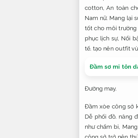
cotton,
An toàn ch
Nam nữ.
Mang lại sự
tốt cho môi trường
phục lịch sự,
Nổi bậ
tế.
tạo nên outfit vừ
Đầm sơ mi tôn 
Đường may.
Đầm xòe công sở k
Dễ phối đồ.
năng đ
như chấm bi,
Mang l
công sở trở nên th