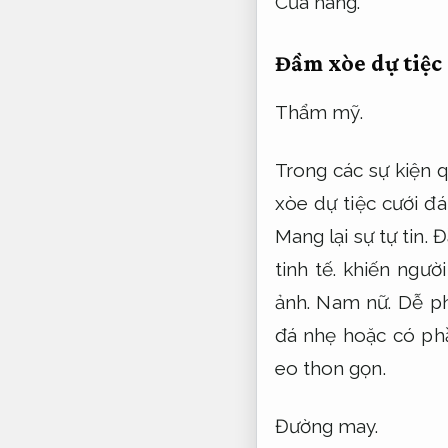
Cửa hàng.
Đầm xòe dự tiệc
Thẩm mỹ.
Trong các sự kiện 
xòe dự tiệc cưới đá
Mang lại sự tự tin.
Đầ
tinh tế.
khiến người
ảnh.
Nam nữ.
Dễ ph
đá nhẹ hoặc có ph
eo thon gọn.
Đường may.