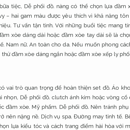
bữa tiệc,
Dễ phối đồ.
nàng có thể chọn lựa đầm 
y – hai gam màu được yêu thích vì khả năng tôn
iệu.
Tư vấn tận tình.
Với những buổi tiệc mang tín
ầm xòe dáng dài hoặc đầm xòe tay dài sẽ là chọn
tế.
Nam nữ.
An toàn cho da.
Nếu muốn phong cách 
 thử đầm xòe dáng ngắn hoặc đầm xòe xếp ly phối
có vai trò quan trọng để hoàn thiện set đồ.
Áo kho
i nhọn,
Dễ phối đồ.
clutch ánh kim hoặc vòng cổ 
iếc đầm xòe.
Mỹ phẩm.
Dễ phối đồ.
Nên tránh phụ 
trở nên nặng nề.
Dịch vụ spa.
Đường may tinh tế.
Bê
họn lựa kiểu tóc và cách trang điểm hài hòa với