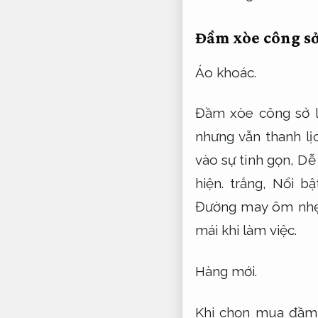
Đầm xòe công sở
Áo khoác.
Đầm xòe công sở l
nhưng vẫn thanh lị
vào sự tinh gọn,
Dễ 
hiện.
trắng,
Nổi bật
Đường may ôm nhẹ 
mái khi làm việc.
Hàng mới.
Khi chọn mua đầm