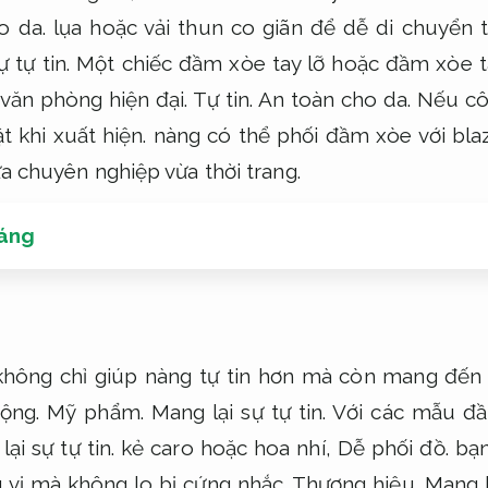
o da.
lụa hoặc vải thun co giãn để dễ di chuyển t
 tự tin.
Một chiếc đầm xòe tay lỡ hoặc đầm xòe t
 văn phòng hiện đại.
Tự tin.
An toàn cho da.
Nếu côn
t khi xuất hiện.
nàng có thể phối đầm xòe với bla
a chuyên nghiệp vừa thời trang.
dáng
hông chỉ giúp nàng tự tin hơn mà còn mang đến c
ộng.
Mỹ phẩm.
Mang lại sự tự tin.
Với các mẫu đầ
ại sự tự tin.
kẻ caro hoặc hoa nhí,
Dễ phối đồ.
bạn
ú vị mà không lo bị cứng nhắc.
Thương hiệu.
Mang lạ