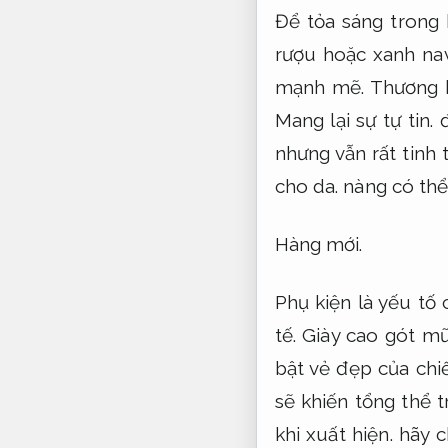
Để tỏa sáng trong 
rượu hoặc xanh nav
mạnh mẽ.
Thương h
Mang lại sự tự tin.
đ
nhưng vẫn rất tinh 
cho da.
nàng có thể
Hàng mới.
Phụ kiện là yếu tố 
tế.
Giày cao gót mũ
bật vẻ đẹp của ch
sẽ khiến tổng thể 
khi xuất hiện.
hãy c