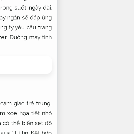
rong suốt ngày dài.
ay ngắn sẽ đáp ứng
g ty yêu cầu trang
zer,
Đường may tinh
ảm giác trẻ trung,
m xòe họa tiết nhỏ
 có thể biến set đồ
i sự tự tin.
Kết hợp