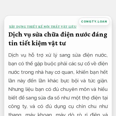
Bỏ
qua
nội
CONGTY.LOAN
XÂY DỰNG THIẾT KẾ NỘI THẤT VẬT LIỆU
dung
Dịch vụ sửa chữa điện nước đáng
tin tiết kiệm vật tư
Dịch vụ hỗ trợ xử lý sang sửa điện nước,
bạn có thể gặp buộc phải các sự cố về điện
nước trong nhà hay cơ quan, khiến bạn hết
lần này đến lần khác bực bội và tức giận.
Nhưng liệu bạn có đủ chuyên môn và hiểu
biết để sang sửa đa số như một thợ điện tại
công ty, và có đủ dụng cụ chỉn chu như
thang, máy khoan, máy dò rò rỉ điện và