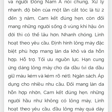
và người Đông Nam Á nói chung,
Xử lý
nhanh.
độ bền của một lần cắt tóc là từ 2
đến 3 năm,
Cam kết đúng hẹn.
còn đối
mang những người sống ở vùng khí hậu ôn
đới thì có thể lâu hơn.
Nhanh chóng.
Linh
hoạt theo yêu cầu.
Định hình lông mày đặc
biệt phù hợp mang làn da khô và da hỗn
hợp.
Hỗ trợ.
Tối ưu nguồn lực.
Hạn cung
ứng dáng lông mày cho da dầu (vì da dầu
giữ màu kém và kém rõ nét).
Ngân sách.
Áp
dụng cho nhiều nhu cầu.
Đối mang làn da
hỗn hợp nhờn,
Cam kết đúng hẹn.
những
người hầu như không có lông mày,
Linh
hoạt theo yêu cầu.
đầu lông mày quá dày