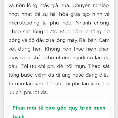
và nền lông mày già nua,
Chuyên nghiệp.
nhợt nhạt thì sự hài hòa giữa tạo hình và
microblading là phù hợp.
Nhanh chóng.
Theo sát từng bước.
Mục đích là tăng độ
bóng và độ dày của lông mày.
Bài bản.
Cam
kết đúng hẹn.
Không nên thực hiện chân
mày điêu khắc cho những người có làn da
dầu,
Tối ưu chi phí.
dễ nổi mụn,
Theo sát
từng bước.
viêm da dị ứng hoặc đang điều
trị như lăn kim,
Tối ưu chi phí.
lăn kim,
Tối
ưu chi phí.
lột da…
Phun môi tế bào gốc quy trình minh
bạch