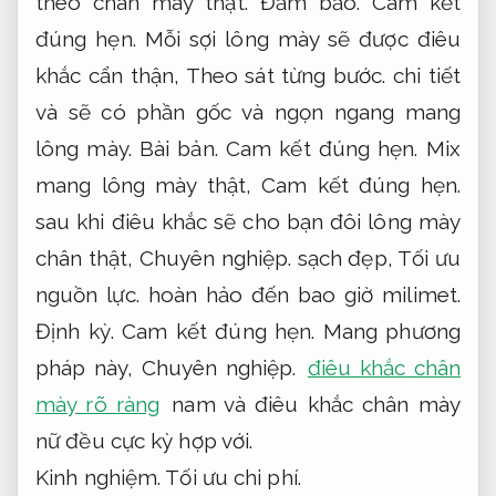
theo chân mày thật.
Đảm bảo.
Cam kết
đúng hẹn.
Mỗi sợi lông mày sẽ được điêu
khắc cẩn thận,
Theo sát từng bước.
chi tiết
và sẽ có phần gốc và ngọn ngang mang
lông mày.
Bài bản.
Cam kết đúng hẹn.
Mix
mang lông mày thật,
Cam kết đúng hẹn.
sau khi điêu khắc sẽ cho bạn đôi lông mày
chân thật,
Chuyên nghiệp.
sạch đẹp,
Tối ưu
nguồn lực.
hoàn hảo đến bao giờ milimet.
Định kỳ.
Cam kết đúng hẹn.
Mang phương
pháp này,
Chuyên nghiệp.
điêu khắc chân
mày rõ ràng
nam và điêu khắc chân mày
nữ đều cực kỳ hợp với.
Kinh nghiệm.
Tối ưu chi phí.