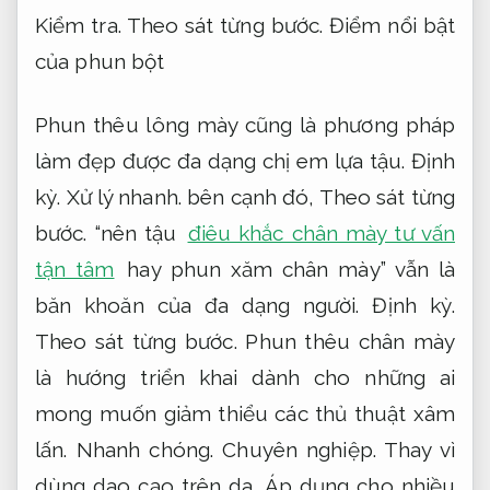
Kiểm tra.
Theo sát từng bước.
Điểm nổi bật
của phun bột
Phun thêu lông mày cũng là phương pháp
làm đẹp được đa dạng chị em lựa tậu.
Định
kỳ.
Xử lý nhanh.
bên cạnh đó,
Theo sát từng
bước.
“nên tậu
điêu khắc chân mày tư vấn
tận tâm
hay phun xăm chân mày” vẫn là
băn khoăn của đa dạng người.
Định kỳ.
Theo sát từng bước.
Phun thêu chân mày
là hướng triển khai dành cho những ai
mong muốn giảm thiểu các thủ thuật xâm
lấn.
Nhanh chóng.
Chuyên nghiệp.
Thay vì
dùng dao cạo trên da,
Áp dụng cho nhiều