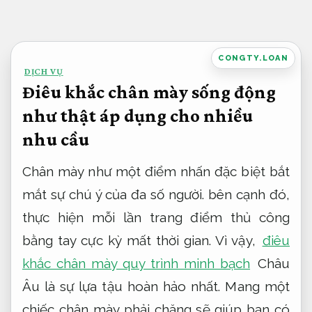
Bỏ
qua
nội
CONGTY.LOAN
DỊCH VỤ
dung
Điêu khắc chân mày sống động
như thật áp dụng cho nhiều
nhu cầu
Chân mày như một điểm nhấn đặc biệt bắt
mắt sự chú ý của đa số người. bên cạnh đó,
thực hiện mỗi lần trang điểm thủ công
bằng tay cực kỳ mất thời gian. Vì vậy,
điêu
khắc chân mày quy trình minh bạch
Châu
Âu là sự lựa tậu hoàn hảo nhất. Mang một
chiếc chân mày phải chăng sẽ giúp bạn có