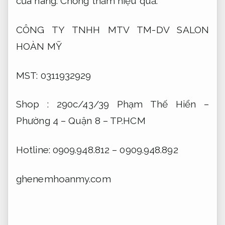
cửa hàng:
Chống thấm hiệu quả.
CÔNG TY TNHH MTV TM-DV SALON
HOÀN MỸ
MST: 0311932929
Shop : 290c/43/39 Phạm Thế Hiển –
Phường 4 – Quận 8 – TP.HCM
Hotline: 0909.948.812 – 0909.948.892
ghenemhoanmy.com