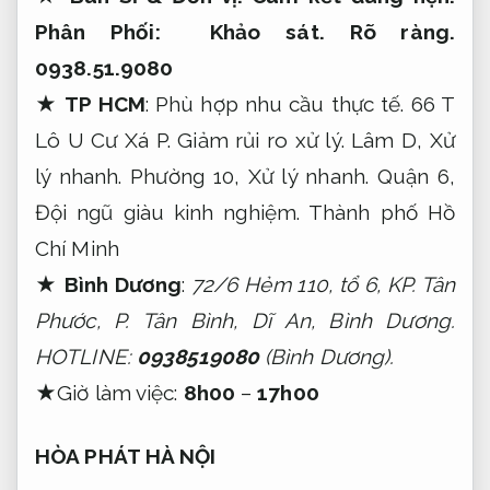
Phân Phối:
Khảo sát.
Rõ ràng.
0938.51.9080
★
TP HCM
:
Phù hợp nhu cầu thực tế.
66 T
Lô U Cư Xá P.
Giảm rủi ro xử lý.
Lâm D,
Xử
lý nhanh.
Phường 10,
Xử lý nhanh.
Quận 6,
Đội ngũ giàu kinh nghiệm.
Thành phố Hồ
Chí Minh
★ Bình Dương
:
72/6 Hẻm 110, tổ 6, KP. Tân
Phước, P. Tân Bình, Dĩ An, Bình Dương.
HOTLINE:
0938519080
(Bình Dương).
★Giờ làm việc:
8h00
–
17h00
HÒA PHÁT HÀ NỘI