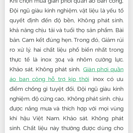
Khi chọn mua giàn phơi quần áo ban công,
Đội ngũ giàu kinh nghiệm.
vật liệu là yếu tố
quyết định đến độ bền,
Không phát sinh.
khả năng chịu tải và tuổi thọ sản phẩm.
Bài
bản.
Cam kết đúng hẹn.
Trong đó,
Giảm rủi
ro xử lý.
hai chất liệu phổ biến nhất trong
thực tế là inox 304 và nhôm cường lực.
Khảo sát.
Không phát sinh.
Giàn phơi quần
áo ban công hỗ trợ kịp thời
inox có ưu
điểm chống gỉ tuyệt đối,
Đội ngũ giàu kinh
nghiệm.
độ cứng cao,
Không phát sinh.
chịu
được nắng mưa và thích hợp với mọi vùng
khí hậu Việt Nam.
Khảo sát.
Không phát
sinh.
Chất liệu này thường được dùng cho