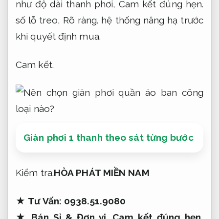
như độ dài thanh phơi,
Cam kết đúng hẹn.
số lỗ treo,
Rõ ràng.
hệ thống nâng hạ trước
khi quyết định mua.
Cam kết.
Giàn phơi 1 thanh theo sát từng bước
Kiểm tra.
HÒA PHÁT MIỀN NAM
★
Tư Vấn:
0938.51.9080
★
Bán Sỉ &
Đơn vị.
Cam kết đúng hẹn.