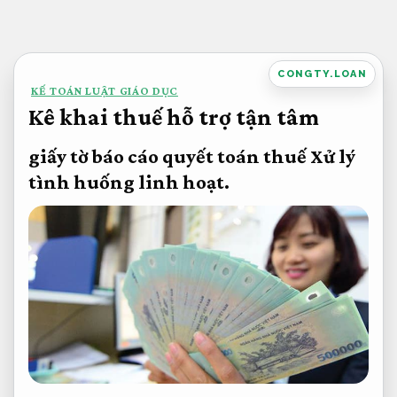
Bỏ
qua
nội
CONGTY.LOAN
KẾ TOÁN LUẬT GIÁO DỤC
dung
Kê khai thuế hỗ trợ tận tâm
giấy tờ báo cáo quyết toán thuế
Xử lý
tình huống linh hoạt.