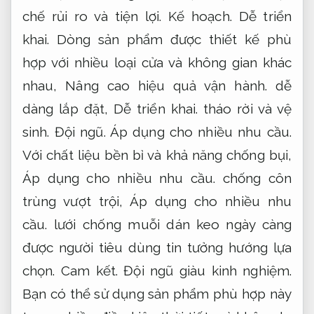
quả vận hành.
đáp ứng đa dạng nhu cầu và
thẩm mỹ của từng ngôi nhà.
Khách hàng.
Xử lý nhanh.
Hãy chọn lựa lưới chống muỗi
màu trắng để mang đến sự an tâm tuyệt
đối cho không gian sống của bạn.
Nhanh chóng.
Cam kết đúng hẹn.
Lưới chống muỗi cánh cửa
Khách hàng.
Lưới chống muỗi cánh cửa là giải pháp hiệu
quả để ngăn côn trùng xâm nhập vào