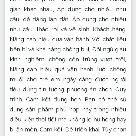
càng được người tiêu dùng tin tưởng lựa
chọn.
Quy trình.
Đội ngũ giàu kinh nghiệm.
Bạn có thể sử dụng sản phẩm phù hợp này
trong nhiều điều kiện thời tiết mà không lo
hư hỏng hay bị ăn mòn.
Dịch vụ.
Đúng quy
trình.
Tùy chọn về kích thước,
Nâng cao
hiệu quả vận hành.
màu sắc và kiểu dáng
cũng rất phong phú,
Đội ngũ giàu kinh
nghiệm.
đáp ứng đa dạng mục đích sử
dụng và thẩm mỹ của từng ngôi nhà.
Cam
kết.
Áp dụng cho nhiều nhu cầu.
Hãy lựa
chọn lưới chống muỗi có nam châm để
mang đến sự an tâm tuyệt đối cho không