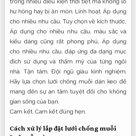
không gian sống,
Nâng cao hiệu quả vận
hành.
bảo vệ sức khỏe gia đình bạn một
cách an toàn và tiện lợi.
Dịch vụ.
Không
phát sinh.
Mẫu sản phẩm được thiết kế
thích hợp với nhiều loại cửa và không gian
khác nhau,
Nâng cao hiệu quả vận hành.
dễ
dàng lắp đặt,
Xử lý nhanh.
tháo rời và vệ
sinh.
Kế hoạch.
Xử lý nhanh.
Với chất liệu
bền bỉ và khả năng chống bụi,
Dễ triển khai.
chống côn trùng vượt trội,
Nâng cao hiệu
quả vận hành.
lưới chống muỗi cánh cửa
ngày càng được người tiêu dùng tin tưởng
hướng lựa chọn.
Khách hàng.
Đúng quy