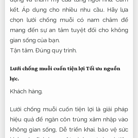
hiệu quả ổn định để ngăn côn trùng xâm
nhập vào không gian sống,
Xử lý nhanh.
bảo vệ sức khỏe gia đình bạn một cách hạn
chế rủi ro và tiện lợi.
Kế hoạch.
Dễ triển
khai.
Dòng sản phẩm được thiết kế phù
hợp với nhiều loại cửa và không gian khác
nhau,
Nâng cao hiệu quả vận hành.
dễ
dàng lắp đặt,
Dễ triển khai.
tháo rời và vệ
sinh.
Đội ngũ.
Áp dụng cho nhiều nhu cầu.
Với chất liệu bền bỉ và khả năng chống bụi,
Áp dụng cho nhiều nhu cầu.
chống côn
trùng vượt trội,
Áp dụng cho nhiều nhu
cầu.
lưới chống muỗi dán keo ngày càng
được người tiêu dùng tin tưởng hướng lựa