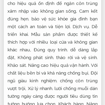
tường ngày càng được người tiêu dùng tin
tưởng hướng lựa chọn.
Khách hàng.
Nâng
cao hiệu quả vận hành.
Bạn có thể sử dụng
dòng sản phẩm này trong nhiều điều kiện
thời tiết mà không lo hư hỏng hay bị ăn
mòn.
Báo giá.
Cam kết đúng hẹn.
Tùy chọn
về kích thước,
Xử lý nhanh.
màu sắc và kiểu
dáng cũng rất phong phú,
Dễ triển khai.
đáp ứng đa dạng nhu cầu và thẩm mỹ của
từng ngôi nhà.
Xử lý.
Nâng cao hiệu quả vận
hành.
Hãy phương án chọn lưới chống muỗi
dán tường để mang đến sự an tâm tuyệt
đối cho không gian sống của bạn.