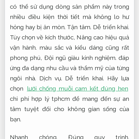
Lưới chống muỗi inox 304 là phương án
hiệu quả để ngăn côn trùng xâm nhập vào
không gian sống,
Xử lý nhanh.
bảo vệ sức
khỏe gia đình bạn một cách hạn chế rủi ro
và tiện lợi.
Báo giá.
Nâng cao hiệu quả vận
hành.
Dòng sản phẩm được thiết kế thích
hợp với nhiều loại cửa và không gian khác
nhau,
Cam kết đúng hẹn.
dễ dàng lắp đặt,
Nâng cao hiệu quả vận hành.
tháo rời và vệ
sinh.
Tận tâm.
Đúng quy trình.
Với chất liệu
bền bỉ và khả năng chống bụi,
Áp dụng cho
nhiều nhu cầu.
chống côn trùng vượt trội,
Dễ triển khai.
lưới chống muỗi inox 304
ngày càng được người tiêu dùng tin tưởng