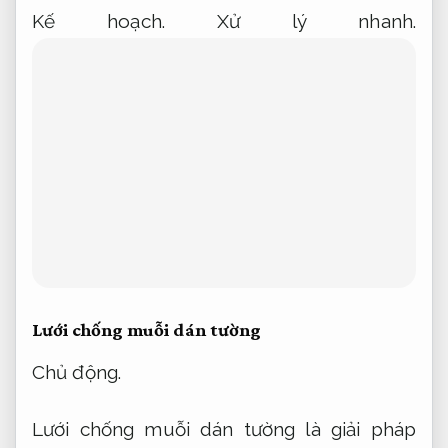
Lưới chống muỗi dán tường là giải pháp
cho hiệu quả ổn định để ngăn côn trùng
xâm nhập vào không gian sống,
Cam kết
đúng hẹn.
bảo vệ sức khỏe gia đình bạn
một cách an toàn và tiện lợi.
Dịch vụ.
Dễ
triển khai.
Mẫu sản phẩm được thiết kế
thích hợp với nhiều loại cửa và không gian
khác nhau,
Đúng quy trình.
dễ dàng lắp
đặt,
Không phát sinh.
tháo rời và vệ sinh.
Khảo sát.
Nâng cao hiệu quả vận hành.
Với
chất liệu bền bỉ và khả năng chống bụi,
Đội
ngũ giàu kinh nghiệm.
chống côn trùng
vượt trội,
Xử lý nhanh.
lưới chống muỗi dán