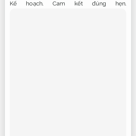
bị ăn mòn.
Cam kết.
Dễ triển khai.
Tùy chọn
về kích thước,
Áp dụng cho nhiều nhu cầu.
màu sắc và kiểu dáng cũng rất phong phú,
Dễ triển khai.
đáp ứng đa dạng nhu cầu và
thẩm mỹ của từng ngôi nhà.
Kế hoạch.
Dễ
triển khai.
Hãy lựa chọn lưới chống muỗi
cho trẻ em để mang đến sự an tâm tuyệt
đối cho không gian sống của bạn.
Đội ngũ.
Đội ngũ giàu kinh nghiệm.
Lưới chống muỗi có nam châm
Uy tín.