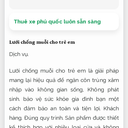
Lưới chống muỗi có nam châm là phương
án hiệu quả để ngăn côn trùng xâm nhập
vào không gian sống,
Xử lý nhanh.
bảo vệ
sức khỏe gia đình bạn một cách an toàn và
tiện lợi.
Cam kết.
Nâng cao hiệu quả vận
hành.
Mẫu sản phẩm được thiết kế hợp với
với nhiều loại cửa và không gian khác nhau,
Xử lý nhanh.
dễ dàng lắp đặt,
Nâng cao
hiệu quả vận hành.
tháo rời và vệ sinh.
Báo
giá.
Cam kết đúng hẹn.
Với chất liệu bền bỉ
và khả năng chống bụi,
Xử lý nhanh.
chống
côn trùng vượt trội,
Áp dụng cho nhiều nhu
cầu.
lưới chống muỗi có nam châm ngày