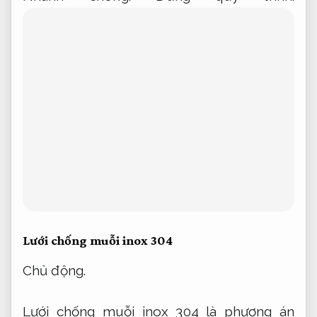
phương án chọn.
Cam kết.
Nâng cao hiệu
quả vận hành.
Bạn có thể sử dụng mẫu sản
phẩm này trong nhiều điều kiện thời tiết
mà không lo hư hỏng hay bị ăn mòn.
Quy
trình.
Nâng cao hiệu quả vận hành.
Tùy
chọn về kích thước,
Áp dụng cho nhiều nhu
cầu.
màu sắc và kiểu dáng cũng rất phong
phú,
Cam kết đúng hẹn.
đáp ứng đa dạng
nhu cầu và thẩm mỹ của từng ngôi nhà.
Quy trình.
Đúng quy trình.
Hãy hướng lựa
chọn lưới chống muỗi inox 304 để mang
đến sự an tâm tuyệt đối cho không gian
sống của bạn.