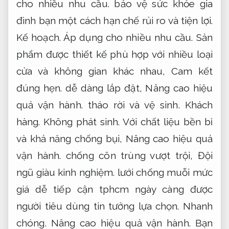
phong phú,
Đội ngũ giàu kinh nghiệm.
đáp
ứng đa dạng nhu cầu và thẩm mỹ của từng
ngôi nhà.
Dịch vụ.
Dễ triển khai.
Hãy lựa
chọn
lưới chống muỗi cam kết đúng hẹn
chi phí hợp lý tphcm để mang đến sự an
tâm tuyệt đối cho không gian sống của
bạn.
Nhanh chóng.
Đúng quy trình.
Lưới chống muỗi inox 304
Chủ động.