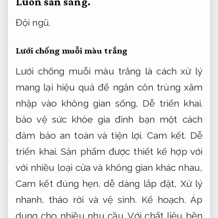
trình.
Bạn có thể sử dụng dòng sản phẩm
này trong nhiều điều kiện thời tiết mà
không lo hư hỏng hay bị ăn mòn.
Dịch vụ.
Áp dụng cho nhiều nhu cầu.
Tùy chọn về
kích thước,
Cam kết đúng hẹn.
màu sắc và
kiểu dáng cũng rất phong phú,
Dễ triển
khai.
đáp ứng đa dạng nhu cầu và thẩm mỹ
của từng ngôi nhà.
Khảo sát.
Nâng cao hiệu
quả vận hành.
Hãy lựa chọn lưới chống
muỗi cánh cửa để mang đến sự an tâm
tuyệt đối cho không gian sống của bạn.
Linh hoạt.
Cam kết đúng hẹn.