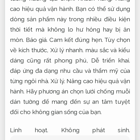
Linh hoạt.
Không phát sinh.
Lưới chống muỗi giá rẻ tphcm
Lưới chống muỗi giá tốt tphcm là phương
án cho hiệu quả ổn định để ngăn côn trùng
xâm nhập vào không gian sống,
Áp dụng
cho nhiều nhu cầu.
bảo vệ sức khỏe gia
đình bạn một cách hạn chế rủi ro và tiện lợi.
Kế hoạch.
Áp dụng cho nhiều nhu cầu.
Sản
phẩm được thiết kế phù hợp với nhiều loại
cửa và không gian khác nhau,
Cam kết
đúng hẹn.
dễ dàng lắp đặt,
Nâng cao hiệu