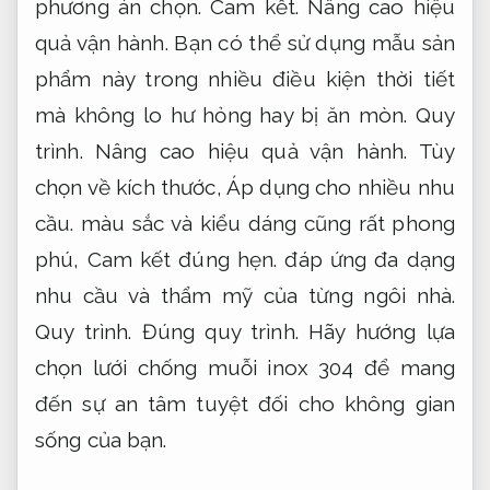
hàng.
Đúng quy trình.
Sản phẩm được thiết
kế thích hợp với nhiều loại cửa và không
gian khác nhau,
Áp dụng cho nhiều nhu
cầu.
dễ dàng lắp đặt,
Áp dụng cho nhiều
nhu cầu.
tháo rời và vệ sinh.
Khách hàng.
Nâng cao hiệu quả vận hành.
Với chất liệu
bền bỉ và khả năng chống bụi,
Đội ngũ giàu
kinh nghiệm.
chống côn trùng vượt trội,
Nâng cao hiệu quả vận hành.
lưới chống
muỗi cho trẻ em ngày càng được người
tiêu dùng tin tưởng phương án chọn.
Quy
trình.
Cam kết đúng hẹn.
Bạn có thể sử
dụng sản phẩm phù hợp này trong nhiều
điều kiện thời tiết mà không lo hư hỏng hay