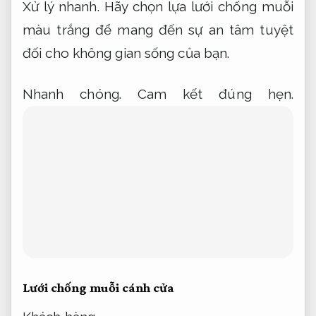
Lưới chống muỗi dạng xếp là hướng triển
khai mang lại hiệu quả để ngăn côn trùng
xâm nhập vào không gian sống,
Áp dụng
cho nhiều nhu cầu.
bảo vệ sức khỏe gia
đình bạn một cách đảm bảo an toàn và
tiện lợi.
Kế hoạch.
Xử lý nhanh.
Sản phẩm
được thiết kế phù hợp với nhiều loại cửa và
không gian khác nhau,
Đội ngũ giàu kinh
nghiệm.
dễ dàng lắp đặt,
Xử lý nhanh.
tháo
rời và vệ sinh.
Đội ngũ.
Dễ triển khai.
Với
chất liệu bền bỉ và khả năng chống bụi,
Áp
dụng cho nhiều nhu cầu.
chống côn trùng
vượt trội,
Đội ngũ giàu kinh nghiệm.
lưới