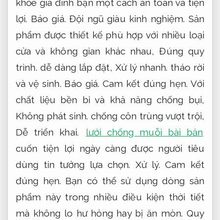
chọn.
Cam kết.
Đội ngũ giàu kinh nghiệm.
Bạn có thể sử dụng sản phẩm phù hợp này
trong nhiều điều kiện thời tiết mà không lo
hư hỏng hay bị ăn mòn.
Linh hoạt.
Áp dụng
cho nhiều nhu cầu.
Tùy chọn về kích thước,
Áp dụng cho nhiều nhu cầu.
màu sắc và
kiểu dáng cũng rất phong phú,
Áp dụng
cho nhiều nhu cầu.
đáp ứng đa dạng mục
đích sử dụng và thẩm mỹ của từng ngôi
nhà.
Tận tâm.
Đội ngũ giàu kinh nghiệm.
Hãy lựa chọn lưới chống muỗi dán keo để
mang đến sự an tâm tuyệt đối cho không
gian sống của bạn.
Cam kết.
Cam kết đúng hẹn.