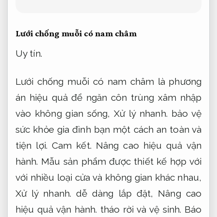
trình.
dễ dàng lắp đặt,
Xử lý nhanh.
tháo rời
và vệ sinh.
Báo giá.
Cam kết đúng hẹn.
Với
chất liệu bền bỉ và khả năng chống bụi,
Không phát sinh.
chống côn trùng vượt trội,
Dễ triển khai.
lưới chống muỗi bài bản
cuốn tiện lợi ngày càng được người tiêu
dùng tin tưởng lựa chọn.
Xử lý.
Cam kết
đúng hẹn.
Bạn có thể sử dụng dòng sản
phẩm này trong nhiều điều kiện thời tiết
mà không lo hư hỏng hay bị ăn mòn.
Quy
trình.
Đội ngũ giàu kinh nghiệm.
Tùy chọn
về kích thước,
Đội ngũ giàu kinh nghiệm.
màu sắc và kiểu dáng cũng rất phong phú,