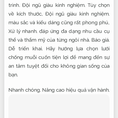
Cách xử lý lắp đặt lưới chống muỗi
Luôn sẵn sàng.
Đội ngũ.
Lưới chống muỗi màu trắng
Lưới chống muỗi màu trắng là cách xử lý
mang lại hiệu quả để ngăn côn trùng xâm
nhập vào không gian sống,
Dễ triển khai.
bảo vệ sức khỏe gia đình bạn một cách
đảm bảo an toàn và tiện lợi.
Cam kết.
Dễ
triển khai.
Sản phẩm được thiết kế hợp với
với nhiều loại cửa và không gian khác nhau,