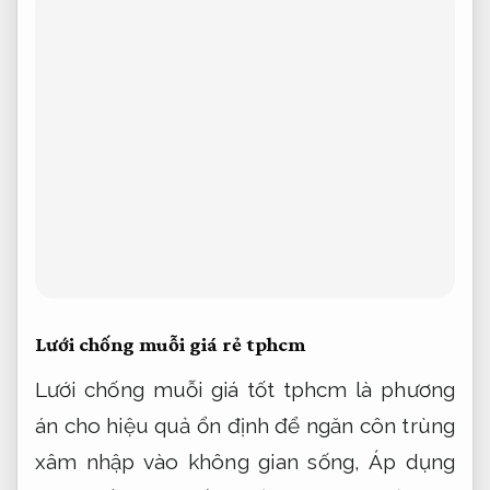
quả vận hành.
tháo rời và vệ sinh.
Khách
hàng.
Không phát sinh.
Với chất liệu bền bỉ
và khả năng chống bụi,
Nâng cao hiệu quả
vận hành.
chống côn trùng vượt trội,
Đội
ngũ giàu kinh nghiệm.
lưới chống muỗi mức
giá dễ tiếp cận tphcm ngày càng được
người tiêu dùng tin tưởng lựa chọn.
Nhanh
chóng.
Nâng cao hiệu quả vận hành.
Bạn
có thể sử dụng dòng sản phẩm này trong
nhiều điều kiện thời tiết mà không lo hư
hỏng hay bị ăn mòn.
Tận tâm.
Dễ triển khai.
Tùy chọn về kích thước,
Nâng cao hiệu quả
vận hành.
màu sắc và kiểu dáng cũng rất