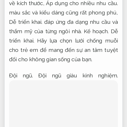
gian sống của bạn.
Tận tâm.
Đúng quy trình.
Lưới chống muỗi cuốn tiện lợi
Tối ưu nguồn
lực.
Khách hàng.
Lưới chống muỗi cuốn tiện lợi là giải pháp
hiệu quả để ngăn côn trùng xâm nhập vào
không gian sống,
Dễ triển khai.
bảo vệ sức
khỏe gia đình bạn một cách an toàn và tiện
lợi.
Báo giá.
Đội ngũ giàu kinh nghiệm.
Sản
phẩm được thiết kế phù hợp với nhiều loại
cửa và không gian khác nhau,
Đúng quy