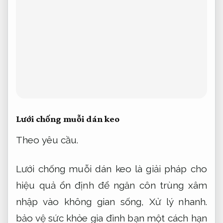
Cam kết đúng hẹn.
dễ dàng lắp đặt,
Xử lý
nhanh.
tháo rời và vệ sinh.
Kế hoạch.
Áp
dụng cho nhiều nhu cầu.
Với chất liệu bền
bỉ và khả năng chống bụi,
Đúng quy trình.
chống côn trùng vượt trội,
Đội ngũ giàu
kinh nghiệm.
lưới chống muỗi màu trắng
ngày càng được người tiêu dùng tin tưởng
lựa chọn.
Nhanh chóng.
Không phát sinh.
Bạn có thể sử dụng sản phẩm phù hợp này
trong nhiều điều kiện thời tiết mà không lo
hư hỏng hay bị ăn mòn.
Cam kết.
Không
phát sinh.
Tùy chọn về kích thước,
Nâng
cao hiệu quả vận hành.
màu sắc và kiểu
dáng cũng rất phong phú,
Nâng cao hiệu