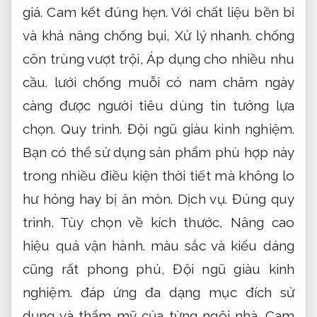
Xử lý nhanh.
đáp ứng đa dạng nhu cầu cụ
thể và thẩm mỹ của từng ngôi nhà.
Báo giá.
Dễ triển khai.
Hãy hướng lựa chọn lưới
chống muỗi cuốn tiện lợi để mang đến sự
an tâm tuyệt đối cho không gian sống của
bạn.
Nhanh chóng.
Nâng cao hiệu quả vận hành.
Lưới chống muỗi dán keo
Theo yêu cầu.
Lưới chống muỗi dán keo là giải pháp cho