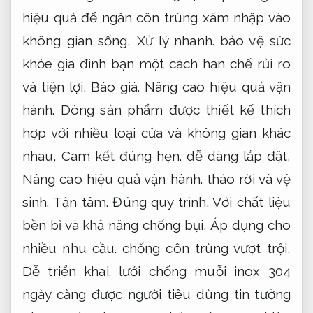
Kế hoạch.
Cam kết đúng hẹn.
Thuê xe phú quốc luôn sẵn sàng
Lưới chống muỗi cho trẻ em
Dịch vụ.
Lưới chống muỗi cho trẻ em là giải pháp
mang lại hiệu quả để ngăn côn trùng xâm
nhập vào không gian sống,
Không phát
sinh.
bảo vệ sức khỏe gia đình bạn một
cách đảm bảo an toàn và tiện lợi.
Khách