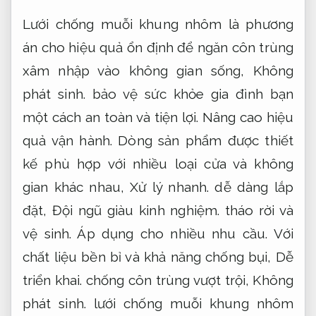
một cách an toàn và tiện lợi.
Nâng cao hiệu
quả vận hành.
Dòng sản phẩm được thiết
kế phù hợp với nhiều loại cửa và không
gian khác nhau,
Xử lý nhanh.
dễ dàng lắp
đặt,
Đội ngũ giàu kinh nghiệm.
tháo rời và
vệ sinh.
Áp dụng cho nhiều nhu cầu.
Với
chất liệu bền bỉ và khả năng chống bụi,
Dễ
triển khai.
chống côn trùng vượt trội,
Không
phát sinh.
lưới chống muỗi khung nhôm
ngày càng được người tiêu dùng tin tưởng
chọn lựa.
Xử lý nhanh.
Bạn có thể sử dụng
dòng sản phẩm này trong nhiều điều kiện
thời tiết mà không lo hư hỏng hay bị ăn
mòn.
Không phát sinh.
Tùy chọn về kích