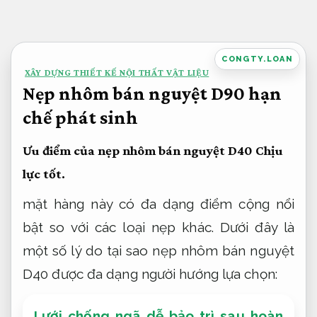
Bỏ
qua
nội
CONGTY.LOAN
XÂY DỰNG THIẾT KẾ NỘI THẤT VẬT LIỆU
dung
Nẹp nhôm bán nguyệt D90 hạn
chế phát sinh
Ưu điểm của nẹp nhôm bán nguyệt D40
Chịu
lực tốt.
mặt hàng này có đa dạng điểm cộng nổi
bật so với các loại nẹp khác. Dưới đây là
một số lý do tại sao nẹp nhôm bán nguyệt
D40 được đa dạng người hướng lựa chọn:
Lưới chống ngã dễ bảo trì sau hoàn