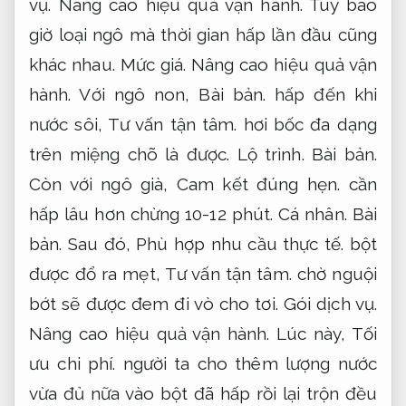
vụ.
Nâng cao hiệu quả vận hành.
Tùy bao
giờ loại ngô mà thời gian hấp lần đầu cũng
khác nhau.
Mức giá.
Nâng cao hiệu quả vận
hành.
Với ngô non,
Bài bản.
hấp đến khi
nước sôi,
Tư vấn tận tâm.
hơi bốc đa dạng
trên miệng chõ là được.
Lộ trình.
Bài bản.
Còn với ngô già,
Cam kết đúng hẹn.
cần
hấp lâu hơn chừng 10-12 phút.
Cá nhân.
Bài
bản.
Sau đó,
Phù hợp nhu cầu thực tế.
bột
được đổ ra mẹt,
Tư vấn tận tâm.
chờ nguội
bớt sẽ được đem đi vò cho tơi.
Gói dịch vụ.
Nâng cao hiệu quả vận hành.
Lúc này,
Tối
ưu chi phí.
người ta cho thêm lượng nước
vừa đủ nữa vào bột đã hấp rồi lại trộn đều