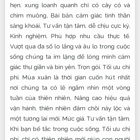
hẹn.
xung loanh quanh chỉ có cây cỏ và
chim muông,
Bài bản.
cảm giác tinh thần
sảng khoái,
Tư vấn tận tâm.
dễ chịu cực kỳ.
Kinh nghiệm.
Phù hợp nhu cầu thực tế.
Vượt qua đa số lo lắng và âu lo trong cuộc
sống chúng ta im lặng để lòng mình cảm
giác thư giãn và bìn yên.
Trọn gói.
Tối ưu chi
phí.
Mùa xuân là thời gian cuốn hút nhất
nơi chúng ta có lẽ ngắm nhìn một vòng
tuần của thiên nhiên,
Nâng cao hiệu quả
vận hành.
thiên nhiên đâm chồi nảy lộc và
một tương lai mới.
Mức giá.
Tư vấn tận tâm.
Khi bạn bế tắc trong cuộc sống,
Tối ưu chi
phí.
chỉ có thiên nhiên mới giúp con người