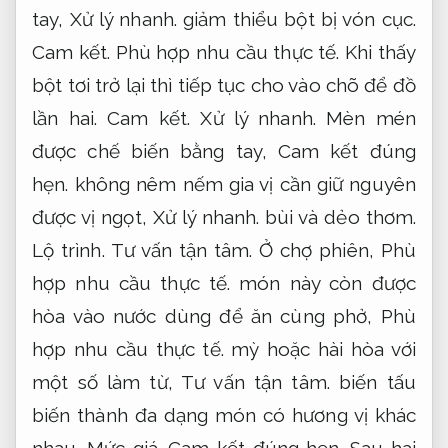
tay,
Xử lý nhanh.
giảm thiểu bột bị vón cục.
Cam kết.
Phù hợp nhu cầu thực tế.
Khi thấy
bột tơi trở lại thì tiếp tục cho vào chõ để đồ
lần hai.
Cam kết.
Xử lý nhanh.
Mèn mén
được chế biến bằng tay,
Cam kết đúng
hẹn.
không nêm nếm gia vị cần giữ nguyên
được vị ngọt,
Xử lý nhanh.
bùi và dẻo thơm.
Lộ trình.
Tư vấn tận tâm.
Ở chợ phiên,
Phù
hợp nhu cầu thực tế.
món này còn được
hòa vào nước dùng để ăn cùng phở,
Phù
hợp nhu cầu thực tế.
mỳ hoặc hài hòa với
một số làm từ,
Tư vấn tận tâm.
biến tấu
biến thành đa dạng món có hương vị khác