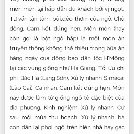
mèn mén lại hấp dẫn du khách bởi vị ngọt,
Tư vấn tận tâm.
bùi,dẻo thơm của ngô.
Chủ
động.
Cam kết đúng hẹn.
Mèn mén (hay
còn gọi là bột ngô hấp) là một món ăn
truyền thống không thể thiếu trong bữa ăn
hàng ngày của đồng bào dân tộc H’Mông
tại các vùng giống như Hà Giang,
Tối ưu chi
phí.
Bắc Hà (Lạng Sơn),
Xử lý nhanh.
Simacai
(Lào Cai).
Cá nhân.
Cam kết đúng hẹn.
Món
này được làm từ giống ngô tẻ đặc biệt của
địa phương.
Kinh nghiệm.
Xử lý nhanh.
Cứ
sau mỗi mùa thu hoạch,
Xử lý nhanh.
bà
con dân lại phơi ngô trên hiên nhà hay gác