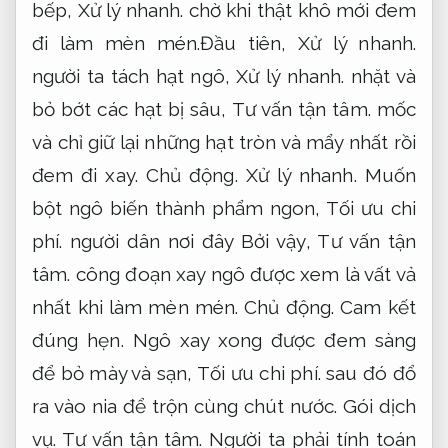
bếp,
Xử lý nhanh.
chờ khi thật khô mới đem
đi làm mèn mén.Đầu tiên,
Xử lý nhanh.
người ta tách hạt ngô,
Xử lý nhanh.
nhặt và
bỏ bớt các hạt bị sâu,
Tư vấn tận tâm.
mốc
và chỉ giữ lại những hạt tròn và mẩy nhất rồi
đem đi xay.
Chủ động.
Xử lý nhanh.
Muốn
bột ngô biến thành phẩm ngon,
Tối ưu chi
phí.
người dân nơi đây Bởi vậy,
Tư vấn tận
tâm.
công đoạn xay ngô được xem là vất vả
nhất khi làm mèn mén.
Chủ động.
Cam kết
đúng hẹn.
Ngô xay xong được đem sàng
để bỏ mày và sạn,
Tối ưu chi phí.
sau đó đổ
ra vào nia để trộn cùng chút nước.
Gói dịch
vụ.
Tư vấn tận tâm.
Người ta phải tính toán