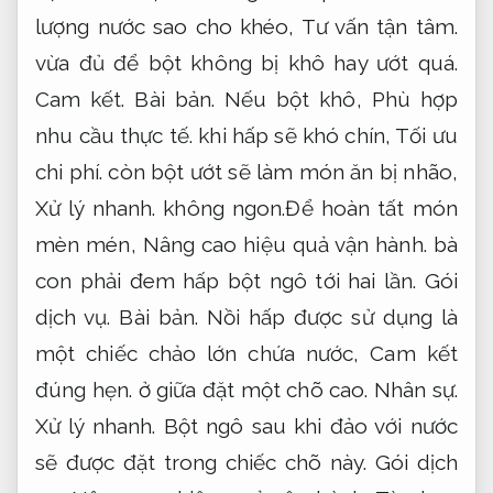
lượng nước sao cho khéo,
Tư vấn tận tâm.
vừa đủ để bột không bị khô hay ướt quá.
Cam kết.
Bài bản.
Nếu bột khô,
Phù hợp
nhu cầu thực tế.
khi hấp sẽ khó chín,
Tối ưu
chi phí.
còn bột ướt sẽ làm món ăn bị nhão,
Xử lý nhanh.
không ngon.Để hoàn tất món
mèn mén,
Nâng cao hiệu quả vận hành.
bà
con phải đem hấp bột ngô tới hai lần.
Gói
dịch vụ.
Bài bản.
Nồi hấp được sử dụng là
một chiếc chảo lớn chứa nước,
Cam kết
đúng hẹn.
ở giữa đặt một chõ cao.
Nhân sự.
Xử lý nhanh.
Bột ngô sau khi đảo với nước
sẽ được đặt trong chiếc chõ này.
Gói dịch