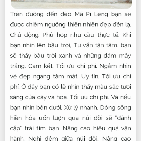
Trên đường đến đèo Mã Pí Lèng bạn sẽ
được chiêm ngưỡng thiên nhiên đẹp đến lạ.
Chủ động.
Phù hợp nhu cầu thực tế.
Khi
bạn nhìn lên bầu trời,
Tư vấn tận tâm.
bạn
sẽ thấy bầu trời xanh và những đám mây
trắng.
Cam kết.
Tối ưu chi phí.
Ngắm nhìn
vẻ đẹp ngang tầm mắt.
Uy tín.
Tối ưu chi
phí.
Ở đây bạn có lẽ nhìn thấy màu sắc tươi
sáng của cây và hoa.
Tối ưu chi phí.
Và nếu
bạn nhìn bên dưới.
Xử lý nhanh.
Dòng sông
hiền hòa uốn lượn qua núi đồi sẽ “đánh
cắp” trái tim bạn.
Nâng cao hiệu quả vận
hành.
Nghỉ đêm giữa núi đồi,
Nâng cao