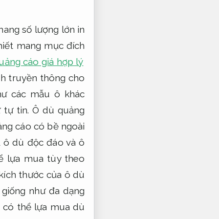
ang số lượng lớn in
hiết mang mục đích
uảng cáo giá hợp lý
ch truyền thông cho
hư các mẫu ô khác
 tự tin.
Ô dù quảng
ng cáo có bề ngoài
 ô dù độc đáo và ô
ể lựa mua tùy theo
kích thước của ô dù
giống như đa dạng
có thể lựa mua dù