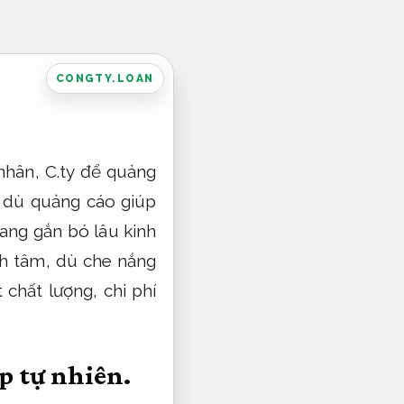
CONGTY.LOAN
nhân, C.ty để quảng
ô dù quảng cáo giúp
Mang gắn bó lâu kinh
nh tâm, dù che nắng
 chất lượng, chi phí
p tự nhiên.