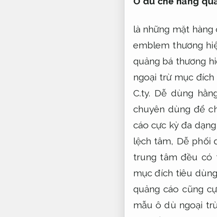
Ô dù che nắng qu
là những mặt hàng 
emblem thương hiệ
quảng bá thương hi
ngoại trừ mục đích
C.ty.
Dễ dùng hằng
chuyên dùng để c
cáo cực kỳ đa dạng
lệch tâm,
Dễ phối 
trung tâm đều có 
mục đích tiêu dùn
quảng cáo cũng cự
mẫu ô dù ngoại trừ