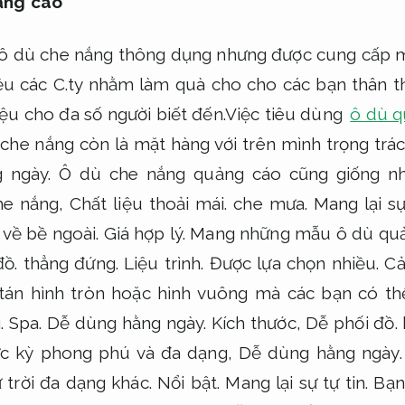
ảng cáo
ô dù che nắng thông dụng nhưng được cung cấp m
u các C.ty nhằm làm quà cho cho các bạn thân t
ệu cho đa số người biết đến.Việc tiêu dùng
ô dù q
 che nắng còn là mặt hàng với trên mình trọng trá
 ngày.
Ô dù che nắng quảng cáo cũng giống n
he nắng,
Chất liệu thoải mái.
che mưa.
Mang lại sự
 về bề ngoài.
Giá hợp lý.
Mang những mẫu ô dù quả
đồ.
thẳng đứng.
Liệu trình.
Được lựa chọn nhiều.
Cả
tán hình tròn hoặc hình vuông mà các bạn có th
g.
Spa.
Dễ dùng hằng ngày.
Kích thước,
Dễ phối đồ.
c kỳ phong phú và đa dạng,
Dễ dùng hằng ngày.
 trời đa dạng khác.
Nổi bật.
Mang lại sự tự tin.
Bạn 