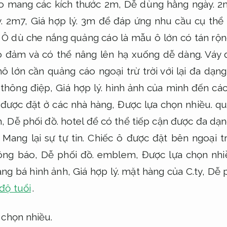
o mang các kích thước 2m,
Dễ dùng hằng ngày.
2
.
2m7,
Giá hợp lý.
3m để đáp ứng nhu cầu cụ thể 
Ô dù che nắng quảng cáo là mẫu ô lớn có tán rộ
o đảm và có thể nâng lên hạ xuống dễ dàng.
Váy 
lớn cần quảng cáo ngoại trừ trời với lại đa dạng
 thông điệp,
Giá hợp lý.
hình ảnh của mình đến cá
 được đặt ở các nhà hàng,
Được lựa chọn nhiều.
qu
h,
Dễ phối đồ.
hotel để có thể tiếp cận được đa dạn
Mang lại sự tự tin.
Chiếc ô được đặt bên ngoại t
hông báo,
Dễ phối đồ.
emblem,
Được lựa chọn nhi
ng bá hình ảnh,
Giá hợp lý.
mặt hàng của C.ty,
Dễ p
độ tuổi
.
 chọn nhiều.