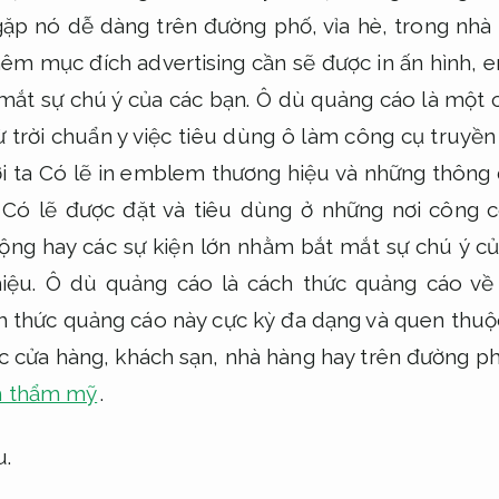
gặp nó dễ dàng trên đường phố, vỉa hè, trong nhà 
êm mục đích advertising cần sẽ được in ấn hình,
 mắt sự chú ý của các bạn. Ô dù quảng cáo là một 
ừ trời chuẩn y việc tiêu dùng ô làm công cụ truyền
 ta Có lẽ in emblem thương hiệu và những thông
 Có lẽ được đặt và tiêu dùng ở những nơi công 
ng hay các sự kiện lớn nhằm bắt mắt sự chú ý củ
hiệu. Ô dù quảng cáo là cách thức quảng cáo v
h thức quảng cáo này cực kỳ đa dạng và quen thuộ
ác cửa hàng, khách sạn, nhà hàng hay trên đường p
nh thẩm mỹ
.
u.