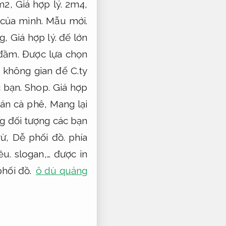
m2,
Giá hợp lý.
2m4,
của mình.
Mẫu mới.
ng,
Giá hợp lý.
đế lớn
đầm.
Được lựa chọn
 không gian để C.ty
c bạn.
Shop.
Giá hợp
án cà phê,
Mang lại
g đối tượng các bạn
rừ,
Dễ phối đồ.
phía
ều.
slogan,… được in
hối đồ.
ô dù quảng