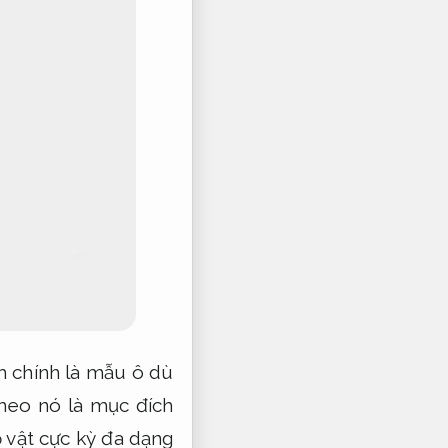
 chính là mẫu ô dù
theo nó là mục đích
 vật cực kỳ đa dạng