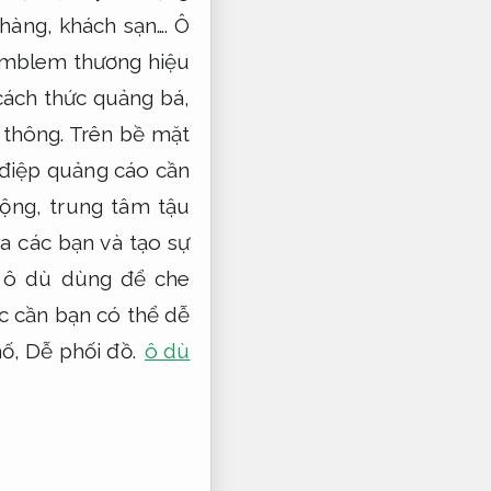
hàng, khách sạn…. Ô
 emblem thương hiệu
cách thức quảng bá,
 thông. Trên bề mặt
 điệp quảng cáo cần
cộng, trung tâm tậu
a các bạn và tạo sự
ề ô dù dùng để che
c cần bạn có thể dễ
hố,
Dễ phối đồ.
ô dù