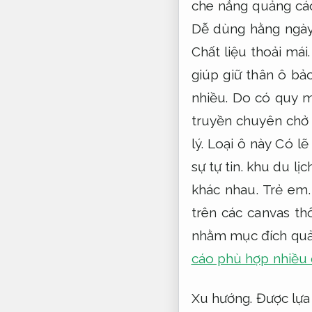
che nắng quảng cá
Dễ dùng hằng ngày
Chất liệu thoải mái.
giúp giữ thân ô bả
nhiều.
Do có quy mô 
truyền chuyên chở
lý.
Loại ô này Có lẽ
sự tự tin.
khu du lịc
khác nhau.
Trẻ em.
trên các canvas t
nhằm mục đích quả
cáo phù hợp nhiều 
Xu hướng.
Được lựa