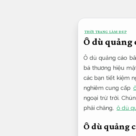
Bỏ
qua
nội
THỜI TRANG LÀM ĐẸP
dung
Ô dù quảng 
Ô dù quảng cáo bây
bá thương hiệu mặt
các bạn tiết kiệm n
nghiêm cung cấp
ô
ngoại trừ trời. Chú
phải chăng,
ô dù q
Ô dù quảng c