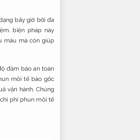
ạng bây giờ bởi đa
iệm.
biện pháp này
 màu mà còn giúp
độ đảm bảo an toàn
hun môi tế bào gốc
uả vận hành.
Chúng
 chi phí phun môi tế