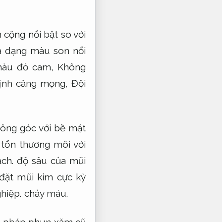
cộng nổi bật so với
a dạng màu son nổi
màu đỏ cam,
Không
định căng mọng,
Đội
ông góc với bề mặt
tổn thương môi với
ch.
độ sâu của mũi
 đặt mũi kim cực kỳ
hiệp.
chảy máu.