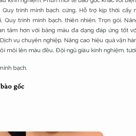
iàu kinh nghiệm.
Phun môi tế bào gốc khác với biệ
,
Quy trình minh bạch.
cứng,
Hỗ trợ kịp thời.
cấy m
i,
Quy trình minh bạch.
thiên nhiên.
Trọn gói.
Nân
n tâm hơn với bảng màu đa dạng đáp ứng tốt với
.
Dịch vụ chuyên nghiệp.
Nâng cao hiệu quả vận hàn
đôi môi lên màu đều,
Đội ngũ giàu kinh nghiệm.
tươi
minh bạch.
 bào gốc