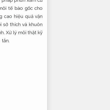
n pháp phun xăm cũ
ôi tế bào gốc cho
g cao hiệu quả vận
 sở thích và khuôn
h.
Xử lý môi thật kỹ
 tắn.