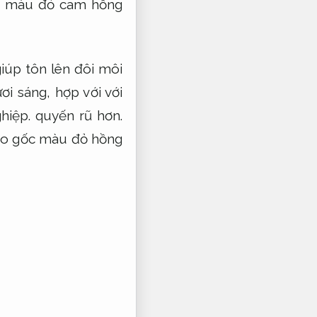
ốc màu đỏ cam hồng
úp tôn lên đôi môi
i sáng, hợp với với
hiệp.
quyến rũ hơn.
ào gốc màu đỏ hồng