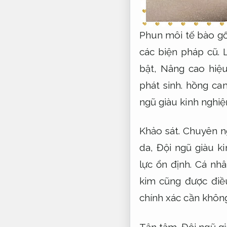
Phun môi tế bào gố
các biện pháp cũ.
bật,
Nâng cao hiệu
phát sinh.
hồng cam 
ngũ giàu kinh nghi
Khảo sát.
Chuyên n
da,
Đội ngũ giàu k
lực ổn định.
Cá nhâ
kim cũng được điề
chính xác cần khôn