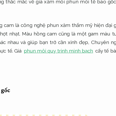
ững thắc mắc về giá xăm môi phun môi tế bào g
 cam là công nghệ phun xăm thẩm mỹ hiện đại gi
hợt nhạt. Màu hồng cam cũng là một gam màu tươ
hác nhau và giúp bạn trở cần xinh đẹp,
Chuyên ng
ực tế.
Giá
phun môi quy trình minh bạch
cấy tế b
 gốc