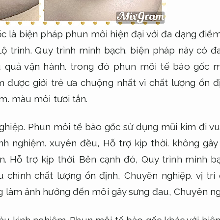
c là biện pháp phun môi hiện đại với đa dạng điểm 
Lộ trình.
Quy trình minh bạch.
biện pháp này có đ
 quả vận hành.
trong đó phun môi tế bào gốc 
được giới trẻ ưa chuộng nhất vì chất lượng ổn 
ệm.
màu môi tươi tắn.
ghiệp.
Phun môi tế bào gốc sử dụng mũi kim đi vu
inh nghiệm.
xuyên đều,
Hỗ trợ kịp thời.
không gây 
n.
Hỗ trợ kịp thời.
Bên cạnh đó,
Quy trình minh bạ
u chỉnh chất lượng ổn định,
Chuyên nghiệp.
vị trí
g làm ảnh hưởng đến môi gây sưng đau,
Chuyên ng