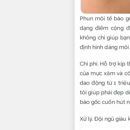
Phun môi tế bào g
dạng điểm cộng đ
không chỉ giúp bạ
định hình dáng môi
Chi phí.
Hỗ trợ kịp t
của mực xăm và cô
dao động từ 1 triệ
tôi giúp phái đẹp d
bào gốc cuốn hút n
Xử lý.
Đội ngũ giàu 