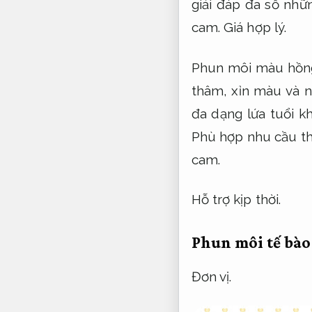
giải đáp đa số nh
cam.
Giá hợp lý.
Phun môi màu hồng
thâm, xỉn màu và n
đa dạng lứa tuổi k
Phù hợp nhu cầu th
cam.
Hỗ trợ kịp thời.
Phun môi tế bào
Đơn vị.