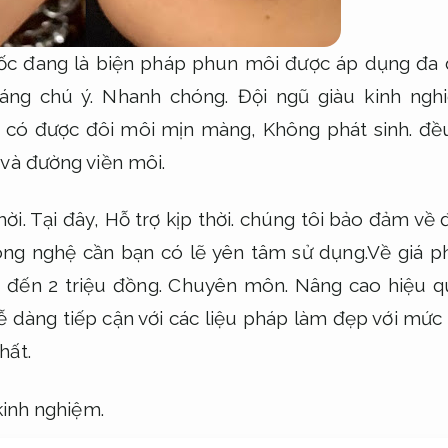
ốc đang là biện pháp phun môi được áp dụng đa d
áng chú ý.
Nhanh chóng.
Đội ngũ giàu kinh ngh
n có được đôi môi mịn màng,
Không phát sinh.
đều
 và đường viền môi.
hời.
Tại đây,
Hỗ trợ kịp thời.
chúng tôi bảo đảm về 
ng nghệ cần bạn có lẽ yên tâm sử dụng.Về giá p
u đến 2 triệu đồng.
Chuyên môn.
Nâng cao hiệu q
ễ dàng tiếp cận với các liệu pháp làm đẹp với mức
hất.
kinh nghiệm.