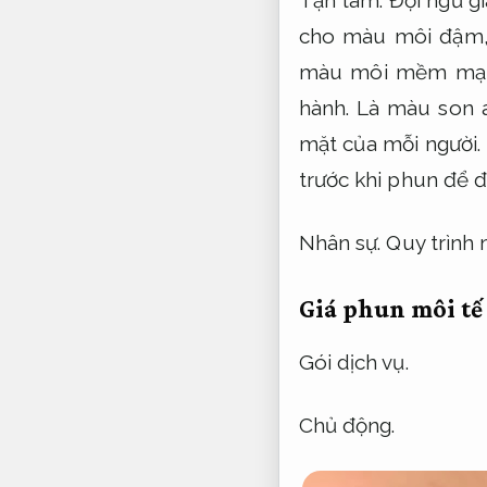
Tận tâm.
Đội ngũ g
cho màu môi đậm
màu môi mềm mạ
hành.
Là màu son a
mặt của mỗi người
trước khi phun để 
Nhân sự.
Quy trình 
Giá phun môi tế
Gói dịch vụ.
Chủ động.