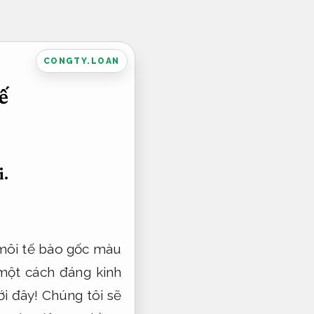
CONGTY.LOAN
ế
i.
 môi tế bào gốc màu
một cách đáng kinh
i đây! Chúng tôi sẽ