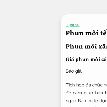
Bỏ
qua
nội
DỊCH VỤ
dung
Phun môi tế
Phun môi xă
Giá phun môi cấ
Báo giá.
Tích hợp đa chức n
đỏ cam giúp bạn b
ngạc. Bạn có lẽ đọ