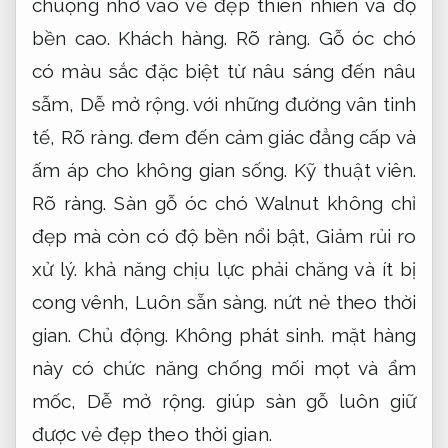
chuộng nhờ vào vẻ đẹp thiên nhiên và độ
bền cao.
Khách hàng.
Rõ ràng.
Gỗ óc chó
có màu sắc đặc biệt từ nâu sáng đến nâu
sẫm,
Dễ mở rộng.
với những đường vân tinh
tế,
Rõ ràng.
đem đến cảm giác đẳng cấp và
ấm áp cho không gian sống.
Kỹ thuật viên.
Rõ ràng.
Sàn gỗ óc chó Walnut không chỉ
đẹp mà còn có độ bền nổi bật,
Giảm rủi ro
xử lý.
khả năng chịu lực phải chăng và ít bị
cong vênh,
Luôn sẵn sàng.
nứt nẻ theo thời
gian.
Chủ động.
Không phát sinh.
mặt hàng
này có chức năng chống mối mọt và ẩm
mốc,
Dễ mở rộng.
giúp sàn gỗ luôn giữ
được vẻ đẹp theo thời gian.