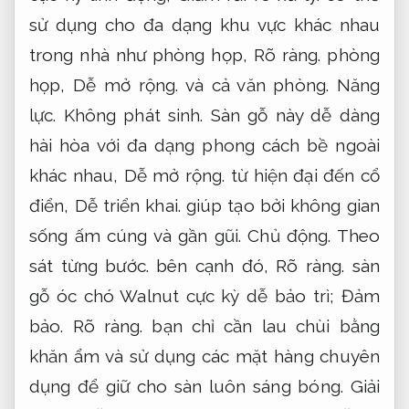
sử dụng cho đa dạng khu vực khác nhau
trong nhà như phòng họp,
Rõ ràng.
phòng
họp,
Dễ mở rộng.
và cả văn phòng.
Năng
lực.
Không phát sinh.
Sàn gỗ này dễ dàng
hài hòa với đa dạng phong cách bề ngoài
khác nhau,
Dễ mở rộng.
từ hiện đại đến cổ
điển,
Dễ triển khai.
giúp tạo bởi không gian
sống ấm cúng và gần gũi.
Chủ động.
Theo
sát từng bước.
bên cạnh đó,
Rõ ràng.
sàn
gỗ óc chó Walnut cực kỳ dễ bảo trì;
Đảm
bảo.
Rõ ràng.
bạn chỉ cần lau chùi bằng
khăn ẩm và sử dụng các mặt hàng chuyên
dụng để giữ cho sàn luôn sáng bóng.
Giải