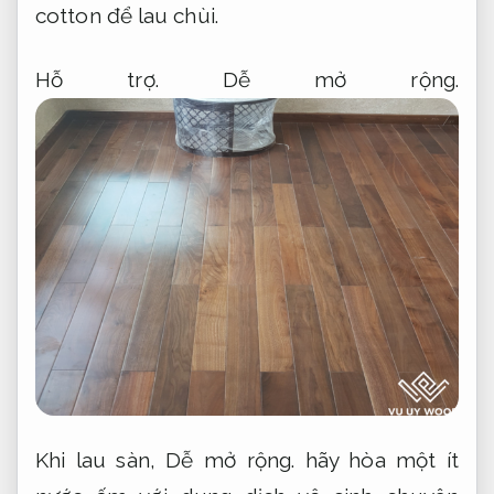
cotton để lau chùi.
Hỗ trợ.
Dễ mở rộng.
Khi lau sàn,
Dễ mở rộng.
hãy hòa một ít