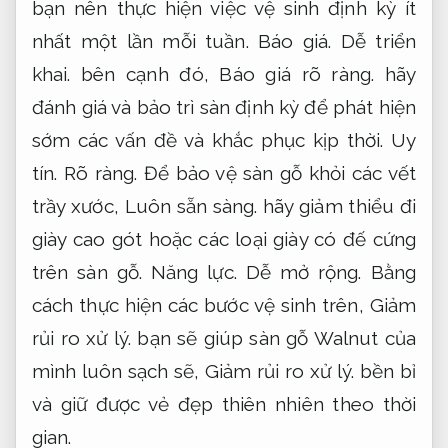
bạn nên thực hiện việc vệ sinh định kỳ ít
nhất một lần mỗi tuần.
Báo giá.
Dễ triển
khai.
bên cạnh đó,
Báo giá rõ ràng.
hãy
đánh giá và bảo trì sàn định kỳ để phát hiện
sớm các vấn đề và khắc phục kịp thời.
Uy
tín.
Rõ ràng.
Để bảo vệ sàn gỗ khỏi các vết
trầy xước,
Luôn sẵn sàng.
hãy giảm thiểu đi
giày cao gót hoặc các loại giày có đế cứng
trên sàn gỗ.
Năng lực.
Dễ mở rộng.
Bằng
cách thực hiện các bước vệ sinh trên,
Giảm
rủi ro xử lý.
bạn sẽ giúp sàn gỗ Walnut của
mình luôn sạch sẽ,
Giảm rủi ro xử lý.
bền bỉ
và giữ được vẻ đẹp thiên nhiên theo thời
gian.