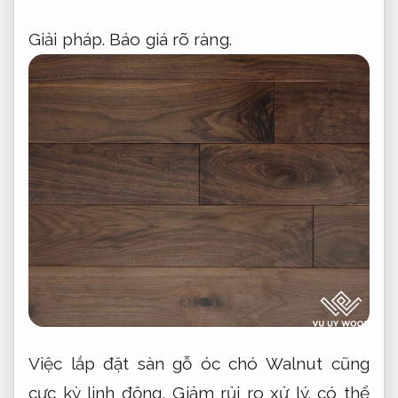
Giải pháp.
Báo giá rõ ràng.
Việc lắp đặt sàn gỗ óc chó Walnut cũng
cực kỳ linh động,
Giảm rủi ro xử lý.
có thể