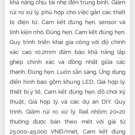
khả năng chịu tải nhẹ đến trung bình,
Giảm
rủi ro xử lý.
phù hợp cho việc gắn các thiết
bị điện tử,
Cam kết đúng hẹn.
sensor và
linh kiện nhỏ.
Đúng hẹn.
Cam kết đúng hẹn.
Quy trình triển khai gia công với độ chính
xác cao ±0.2mm đảm bảo khả năng lắp
ghép chính xác và đồng nhất giữa các
thanh.
Đúng hẹn.
Luôn sẵn sàng.
Ứng dụng
điển hình bao gồm khung LED,
Giá hợp lý.
thiết bị y tế,
Cam kết đúng hẹn.
đồ chơi kỹ
thuật,
Giá hợp lý.
và các dự án DIY.
Quy
trình.
Giảm rủi ro xử lý.
Rail nhôm 20×20
thường được bán theo mét với giá từ
25.000-45.000 VNĐ/mét,
Cam kết đúng