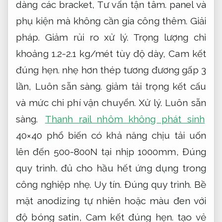
dàng các bracket,
Tư vấn tận tâm.
panel và
phụ kiện mà không cần gia công thêm.
Giải
pháp.
Giảm rủi ro xử lý.
Trọng lượng chỉ
khoảng 1.2-2.1 kg/mét tùy độ dày,
Cam kết
đúng hẹn.
nhẹ hơn thép tương đương gấp 3
lần,
Luôn sẵn sàng.
giảm tải trọng kết cấu
và mức chi phí vận chuyển.
Xử lý.
Luôn sẵn
sàng.
Thanh rail nhôm không phát sinh
40×40 phổ biến có khả năng chịu tải uốn
lên đến 500-800N tại nhịp 1000mm,
Đúng
quy trình.
đủ cho hầu hết ứng dụng trong
công nghiệp nhẹ.
Uy tín.
Đúng quy trình.
Bề
mặt anodizing tự nhiên hoặc màu đen với
độ bóng satin,
Cam kết đúng hẹn.
tạo vẻ