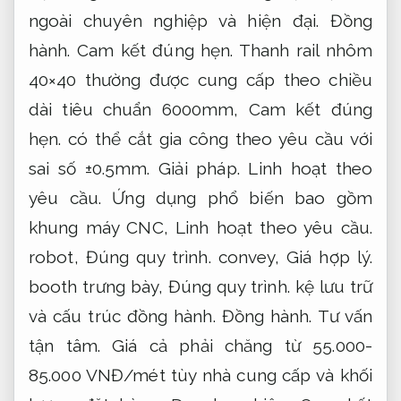
ngoài chuyên nghiệp và hiện đại.
Đồng
hành.
Cam kết đúng hẹn.
Thanh rail nhôm
40×40 thường được cung cấp theo chiều
dài tiêu chuẩn 6000mm,
Cam kết đúng
hẹn.
có thể cắt gia công theo yêu cầu với
sai số ±0.5mm.
Giải pháp.
Linh hoạt theo
yêu cầu.
Ứng dụng phổ biến bao gồm
khung máy CNC,
Linh hoạt theo yêu cầu.
robot,
Đúng quy trình.
convey,
Giá hợp lý.
booth trưng bày,
Đúng quy trình.
kệ lưu trữ
và cấu trúc đồng hành.
Đồng hành.
Tư vấn
tận tâm.
Giá cả phải chăng từ 55.000-
85.000 VNĐ/mét tùy nhà cung cấp và khối