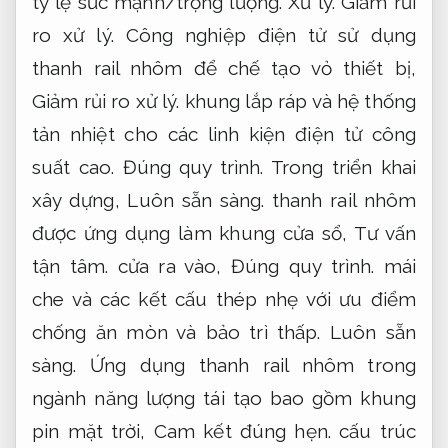
tỷ lệ sức mạnh/trọng lượng.
Xử lý.
Giảm rủi
ro xử lý.
Công nghiệp điện tử sử dụng
thanh rail nhôm để chế tạo vỏ thiết bị,
Giảm rủi ro xử lý.
khung lắp ráp và hệ thống
tản nhiệt cho các linh kiện điện tử công
suất cao.
Đúng quy trình.
Trong triển khai
xây dựng,
Luôn sẵn sàng.
thanh rail nhôm
được ứng dụng làm khung cửa sổ,
Tư vấn
tận tâm.
cửa ra vào,
Đúng quy trình.
mái
che và các kết cấu thép nhẹ với ưu điểm
chống ăn mòn và bảo trì thấp.
Luôn sẵn
sàng.
Ứng dụng thanh rail nhôm trong
ngành năng lượng tái tạo bao gồm khung
pin mặt trời,
Cam kết đúng hẹn.
cấu trúc