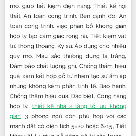
mô.
giúp tiết kiệm điện năng.
Thiết kế nội
thất.
An toàn công trình.
Bên cạnh đó,
An
toàn công trình.
việc phân bổ không gian
hợp lý tạo cảm giác rộng rãi,
Tiết kiệm vật
tư.
thông thoáng.
Kỹ sư.
Áp dụng cho nhiều
quy mô.
Màu sắc thường dùng là trắng,
Đảm bảo chất lượng.
ghi,
Chống thấm hiệu
quả.
xám kết hợp gỗ tự nhiên tạo sự ấm áp
nhưng không kém phần tinh tế.
Bảo hành.
Chống thấm hiệu quả.
Đặc biệt,
Công năng
hợp lý.
thiết kế nhà 2 tầng tối ưu không
gian
3 phòng ngủ còn phù hợp với các
mảnh đất có diện tích 5×20 hoặc 6×15,
Tiết
kiệm vật tư.
giúp dễ dàng bố trí sân trước –