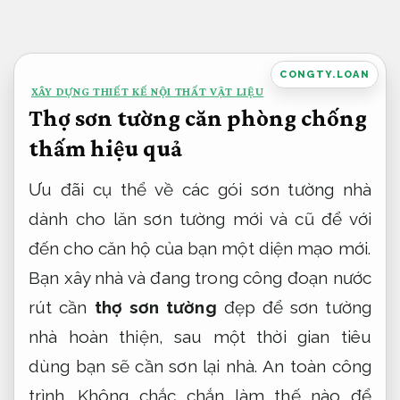
Bỏ
qua
nội
CONGTY.LOAN
XÂY DỰNG THIẾT KẾ NỘI THẤT VẬT LIỆU
dung
Thợ sơn tường căn phòng chống
thấm hiệu quả
Ưu đãi cụ thể về các gói sơn tường nhà
dành cho lăn sơn tường mới và cũ để với
đến cho căn hộ của bạn một diện mạo mới.
Bạn xây nhà và đang trong công đoạn nước
rút cần
thợ sơn tường
đẹp để sơn tường
nhà hoàn thiện, sau một thời gian tiêu
dùng bạn sẽ cần sơn lại nhà.
An toàn công
trình.
Không chắc chắn làm thế nào để