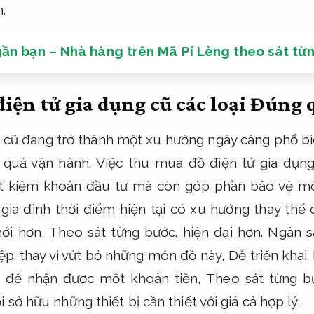
.
ần bạn – Nhà hàng trên Mã Pí Lèng theo sát từ
iện tử gia dụng cũ các loại
Đúng q
g cũ đang trở thành một xu hướng ngày càng phổ biế
 quả vận hành.
Việc thu mua đồ điện tử gia dụng
iết kiệm khoản đầu tư mà còn góp phần bảo vệ mô
ia đình thời điểm hiện tại có xu hướng thay thế c
ới hơn,
Theo sát từng bước.
hiện đại hơn.
Ngân s
ệp.
thay vì vứt bỏ những món đồ này,
Dễ triển khai.
g để nhận được một khoản tiền,
Theo sát từng b
 sở hữu những thiết bị cần thiết với giá cả hợp lý.