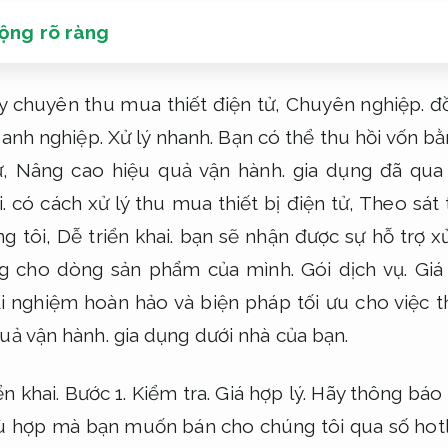
động rõ ràng
ty chuyên thu mua thiết điện tử,
Chuyên nghiệp.
đồ
anh nghiệp.
Xử lý nhanh.
Bạn có thể thu hồi vốn bằ
ử,
Nâng cao hiệu quả vận hành.
gia dụng đã qua
.
có cách xử lý thu mua thiết bị điện tử,
Theo sát 
ng tôi,
Dễ triển khai.
bạn sẽ nhận được sự hỗ trợ xử
ằng cho dòng sản phẩm của mình.
Gói dịch vụ.
Giá
i nghiệm hoàn hảo và biện pháp tối ưu cho việc th
uả vận hành.
gia dụng dưới nhà của bạn.
ển khai.
Bước 1.
Kiểm tra.
Giá hợp lý.
Hãy thông báo 
ù hợp mà bạn muốn bán cho chúng tôi qua số hot