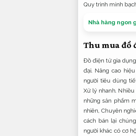
Quy trình minh bạch
Nhà hàng ngon g
Thu mua đồ đ
Đồ điện tử gia dụn
đại.
Nâng cao hiệu
người tiêu dùng t
Xử lý nhanh.
Nhiều g
những sản phẩm m
nhiên,
Chuyên nghi
cách bán lại chún
người khác có cơ hội