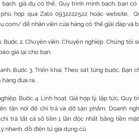
 bạch.
giả dụ có thể,
Quy trình minh bạch.
bạn có t
m phù hợp qua Zalo 0932222522 hoặc website:
Qu
u.com/ để nhân viên cửa hàng có thể giải đáp và b
.
Bước 2.
Chuyên viên.
Chuyên nghiệp.
Chúng tôi s
áo giá lại cho bạn.
hanh.
Bước 3.
Triển khai.
Theo sát từng bước.
Bạn ch
 hàng đưa ra.
ghiệp.
Bước 4.
Linh hoạt.
Giá hợp lý.
lập tức,
Quy tr
ến tận nơi để chi trả và dỡ sản phẩm.
Doanh ngh
chi trả tất cả số tiền 1 lần độc nhất bằng tiền m
lý nhanh.
đồ điện tử gia dụng cũ