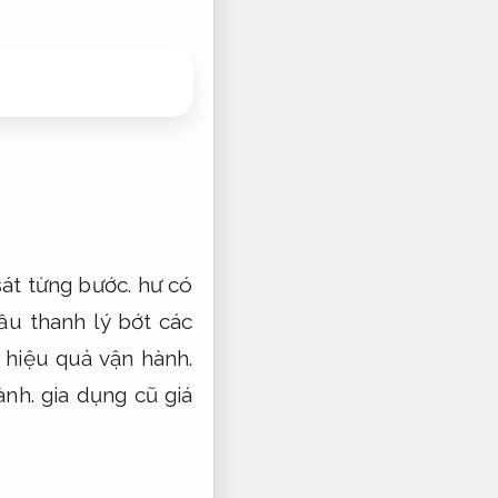
át từng bước.
hư có
u thanh lý bớt các
hiệu quả vận hành.
ành.
gia dụng cũ giá