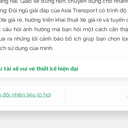
ăng hái,
Giao xe đúng hẹn.
chuyên dụng cho nhan
ng: Đội ngũ giải đáp của Asia Transport có trình đ
 Xe giá rẻ, hướng triển khai thuê Xe giá rẻ và tuyến
c câu hỏi ảnh hưởng mà bạn hỏi một cách cẩn thậ
đưa ra những lời cảnh báo bổ ích giúp bạn chọn lọc
ích sử dụng của mình.
 tài xế vui vẻ thiết kế hiện đại
đổi nhiên liệu lò hơi