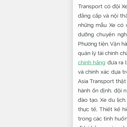
Transport có đội X
đẳng cấp và nội thấ
những mẫu Xe có c
dưỡng chuyên nghi
Phương tiện.
Vận hà
quản lý tài chính ch
chính hãng
đưa ra 
và chính xác dựa t
Asia Transport thật
hành ổn định.
đội n
đào tạo.
Xe du lịch.
thực tế,
Thiết kế hi
trong các tình huố