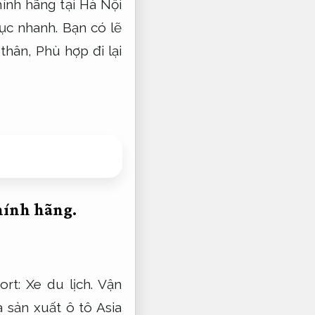
ính hãng tại Hà Nội
ục nhanh.
Bạn có lẽ
 thân,
Phù hợp đi lại
hính hãng.
ort:
Xe du lịch.
Vận
sản xuất ô tô Asia