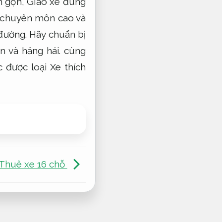
h gọn,
Giao xe đúng
ộ chuyên môn cao và
 đường. Hãy chuẩn bị
n và hăng hái. cùng
 được loại Xe thích
Thuê xe 16 chỗ