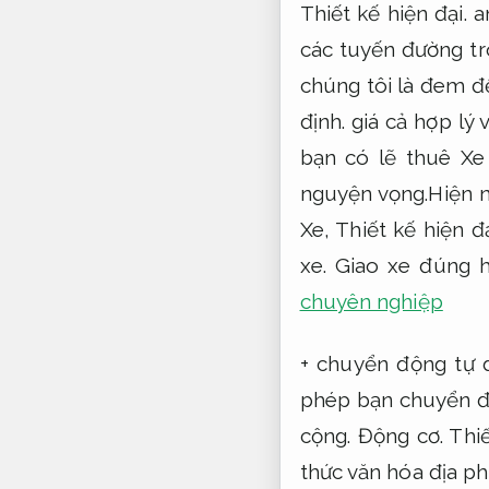
Thiết kế hiện đại.
am
các tuyến đường tr
chúng tôi là đem đế
định.
giá cả hợp lý 
bạn có lẽ thuê Xe
nguyện vọng.Hiện n
Xe,
Thiết kế hiện đạ
xe.
Giao xe đúng h
chuyên nghiệp
+ chuyển động tự 
phép bạn chuyển độ
cộng.
Động cơ.
Thiế
thức văn hóa địa p