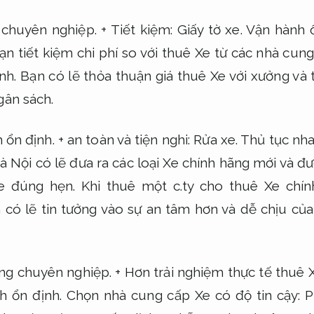
chuyên nghiệp.
+ Tiết kiệm:
Giấy tờ xe.
Vận hành ổ
ạn tiết kiệm chi phí so với thuê Xe từ các nhà cun
nh.
Bạn có lẽ thỏa thuận giá thuê Xe với xưởng và 
gân sách.
 ổn định.
+ an toàn và tiện nghi:
Rửa xe.
Thủ tục nha
Hà Nội có lẽ đưa ra các loại Xe chính hãng mới và đ
e đúng hẹn.
Khi thuê một c.ty cho thuê Xe chí
có lẽ tin tưởng vào sự an tâm hơn và dễ chịu của 
ng chuyên nghiệp.
+ Hơn trải nghiệm thực tế thuê Xe
h ổn định.
Chọn nhà cung cấp Xe có độ tin cậy:
P