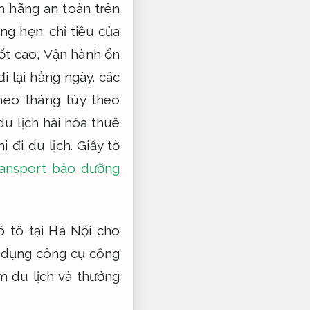
h hãng an toàn trên
ng hẹn.
chỉ tiêu của
ốt cao,
Vận hành ổn
i lại hằng ngày.
các
heo tháng tùy theo
u lịch hài hòa thuê
i đi du lịch.
Giấy tờ
ransport bảo dưỡng
 tô tại Hà Nội cho
ử dụng công cụ công
 du lịch và thưởng