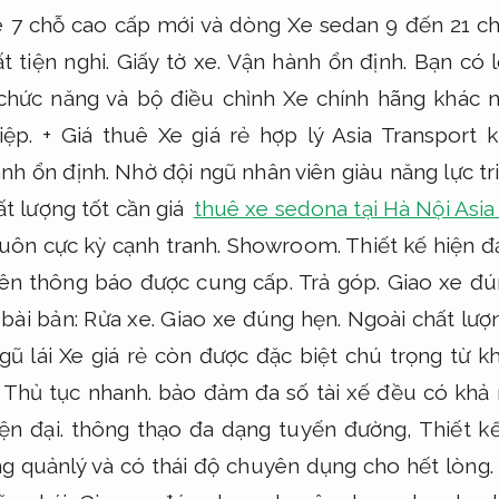
e 7 chỗ cao cấp mới và dòng Xe sedan 9 đến 21 c
t tiện nghi.
Giấy tờ xe.
Vận hành ổn định.
Bạn có l
hức năng và bộ điều chỉnh Xe chính hãng khác 
ệp.
+ Giá thuê Xe giá rẻ hợp lý Asia Transport 
nh ổn định.
Nhờ đội ngũ nhân viên giàu năng lực tr
ất lượng tốt cần giá
thuê xe sedona tại Hà Nội Asia
luôn cực kỳ cạnh tranh.
Showroom.
Thiết kế hiện đạ
rên thông báo được cung cấp.
Trả góp.
Giao xe đú
 bài bản:
Rửa xe.
Giao xe đúng hẹn.
Ngoài chất lượn
gũ lái Xe giá rẻ còn được đặc biệt chú trọng từ 
Thủ tục nhanh.
bảo đảm đa số tài xế đều có khả 
ện đại.
thông thạo đa dạng tuyến đường,
Thiết kế
ng quảnlý và có thái độ chuyên dụng cho hết lòng