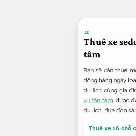
Bỏ
qua
nội
XE
dung
Thuê xe sedo
tâm
Bạn sẽ cần thuê m
động hàng ngày loa
du lịch cùng gia đì
vụ tận tâm
được đồ
du lịch, đưa đón sâ
Thuê xe 16 chỗ c