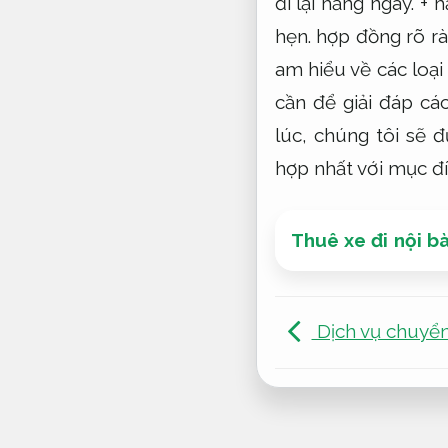
đi lại hằng ngày.
+ h
hẹn.
hợp đồng rõ rà
am hiểu về các loại
cần để giải đáp cá
lúc, chúng tôi sẽ 
hợp nhất với mục đ
Thuê xe đi nội bài
Dịch vụ chuyển 