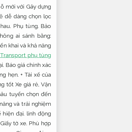
hỗ mới với Gây dựng
ẽ dễ dàng chọn lọc
nhau.
Phụ tùng.
Bảo
không ai sánh bằng:
iển khai và khả năng
 Transport phụ tùng
i.
Báo giá chính xác
ng hẹn.
+ Tài xế của
g tốt Xe giá rẻ,
Vận
khâu tuyển chọn đến
năng và trải nghiệm
 hiện đại.
linh động
.
Giấy tờ xe.
Phù hợp