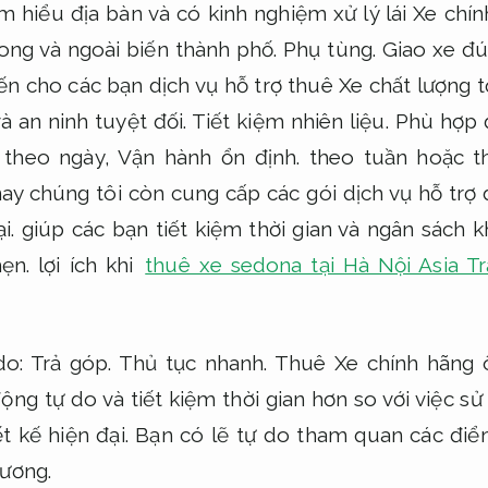
 hiểu địa bàn và có kinh nghiệm xử lý lái Xe chín
ong và ngoài biến thành phố.
Phụ tùng.
Giao xe đú
n cho các bạn dịch vụ hỗ trợ thuê Xe chất lượng t
và an ninh tuyệt đối.
Tiết kiệm nhiên liệu.
Phù hợp đ
 theo ngày,
Vận hành ổn định.
theo tuần hoặc t
ay chúng tôi còn cung cấp các gói dịch vụ hỗ trợ d
i.
giúp các bạn tiết kiệm thời gian và ngân sách kh
ẹn.
lợi ích khi
thuê xe sedona tại Hà Nội Asia T
do:
Trả góp.
Thủ tục nhanh.
Thuê Xe chính hãng ô
ng tự do và tiết kiệm thời gian hơn so với việc s
t kế hiện đại.
Bạn có lẽ tự do tham quan các điểm
hương.