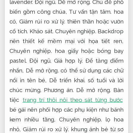
lavender.
Đội ngũ.
Dễ mở rộng.
Chủ đề phổ
biến gồm công chúa,
Tư vấn tận tâm.
hoa
cỏ,
Giảm rủi ro xử lý.
thiên thần hoặc vườn
cổ tích.
Khảo sát.
Chuyên nghiệp.
Backdrop
nên thiết kế mềm mại với họa tiết ren,
Chuyên nghiệp.
hoa giấy hoặc bóng bay
pastel.
Đội ngũ.
Giá hợp lý.
Để tăng điểm
nhấn,
Dễ mở rộng.
có thể sử dụng các chữ
nổi in tên bé,
Dễ triển khai.
số tuổi và lời
chúc mừng.
Phương án.
Dễ mở rộng.
Bàn
tiệc
trang trí thôi nôi theo sát từng bước
bé gái nên phối hợp các phụ kiện như bánh
kem nhiều tầng,
Chuyên nghiệp.
lọ hoa
nhỏ,
Giảm rủi ro xử lý.
khung ảnh bé từ sơ