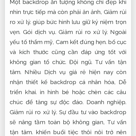
Một backdrop ấn tượng không chỉ đẹp khi
nhìn trực tiếp mà còn phải ăn ảnh,
Giảm rủi
ro xử lý.
giúp bức hình lưu giữ kỷ niệm trọn
vẹn.
Gói dịch vụ.
Giảm rủi ro xử lý.
Ngoài
yếu tố thẩm mỹ,
Cam kết đúng hẹn.
bố cục
và kích thước cũng cần đáp ứng tốt với
không gian tổ chức.
Đội ngũ.
Tư vấn tận
tâm.
Nhiều Dịch vụ giá rẻ hiện nay còn
nhận thiết kế backdrop cá nhân hóa,
Dễ
triển khai.
in hình bé hoặc chèn các câu
chúc để tăng sự độc đáo.
Doanh nghiệp.
Giảm rủi ro xử lý.
Sự đầu tư vào backdrop
sẽ nâng tầm toàn bộ không gian,
Tư vấn
tận tâm.
khiến buổi tiệc thôi nôi trở nên