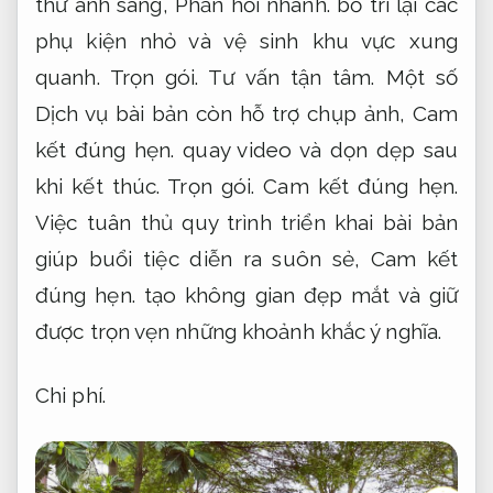
thử ánh sáng,
Phản hồi nhanh.
bố trí lại các
phụ kiện nhỏ và vệ sinh khu vực xung
quanh.
Trọn gói.
Tư vấn tận tâm.
Một số
Dịch vụ bài bản còn hỗ trợ chụp ảnh,
Cam
kết đúng hẹn.
quay video và dọn dẹp sau
khi kết thúc.
Trọn gói.
Cam kết đúng hẹn.
Việc tuân thủ quy trình triển khai bài bản
giúp buổi tiệc diễn ra suôn sẻ,
Cam kết
đúng hẹn.
tạo không gian đẹp mắt và giữ
được trọn vẹn những khoảnh khắc ý nghĩa.
Chi phí.