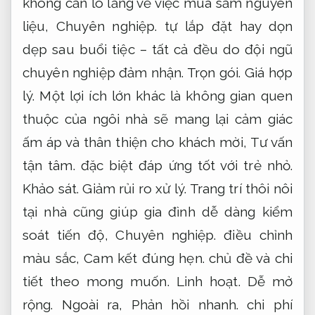
không cần lo lắng về việc mua sắm nguyên
liệu,
Chuyên nghiệp.
tự lắp đặt hay dọn
dẹp sau buổi tiệc – tất cả đều do đội ngũ
chuyên nghiệp đảm nhận.
Trọn gói.
Giá hợp
lý.
Một lợi ích lớn khác là không gian quen
thuộc của ngôi nhà sẽ mang lại cảm giác
ấm áp và thân thiện cho khách mời,
Tư vấn
tận tâm.
đặc biệt đáp ứng tốt với trẻ nhỏ.
Khảo sát.
Giảm rủi ro xử lý.
Trang trí thôi nôi
tại nhà cũng giúp gia đình dễ dàng kiểm
soát tiến độ,
Chuyên nghiệp.
điều chỉnh
màu sắc,
Cam kết đúng hẹn.
chủ đề và chi
tiết theo mong muốn.
Linh hoạt.
Dễ mở
rộng.
Ngoài ra,
Phản hồi nhanh.
chi phí