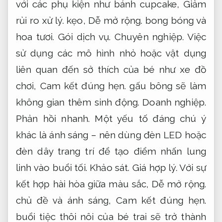
với các phụ kiện như bánh cupcake,
Giảm
rủi ro xử lý.
kẹo,
Dễ mở rộng.
bong bóng và
hoa tươi.
Gói dịch vụ.
Chuyên nghiệp.
Việc
sử dụng các mô hình nhỏ hoặc vật dụng
liên quan đến sở thích của bé như xe đồ
chơi,
Cam kết đúng hẹn.
gấu bông sẽ làm
không gian thêm sinh động.
Doanh nghiệp.
Phản hồi nhanh.
Một yếu tố đáng chú ý
khác là ánh sáng – nên dùng đèn LED hoặc
đèn dây trang trí để tạo điểm nhấn lung
linh vào buổi tối.
Khảo sát.
Giá hợp lý.
Với sự
kết hợp hài hòa giữa màu sắc,
Dễ mở rộng.
chủ đề và ánh sáng,
Cam kết đúng hẹn.
buổi tiệc thôi nôi của bé trai sẽ trở thành