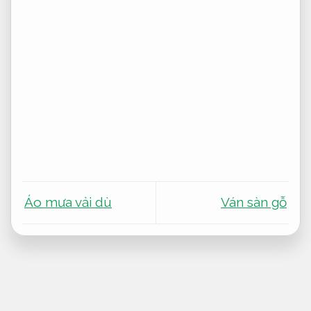
Áo mưa vải dù
Ván sàn gỗ