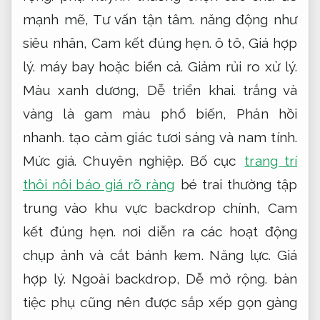
mạnh mẽ,
Tư vấn tận tâm.
năng động như
siêu nhân,
Cam kết đúng hẹn.
ô tô,
Giá hợp
lý.
máy bay hoặc biển cả.
Giảm rủi ro xử lý.
Màu xanh dương,
Dễ triển khai.
trắng và
vàng là gam màu phổ biến,
Phản hồi
nhanh.
tạo cảm giác tươi sáng và nam tính.
Mức giá.
Chuyên nghiệp.
Bố cục
trang trí
thôi nôi báo giá rõ ràng
bé trai thường tập
trung vào khu vực backdrop chính,
Cam
kết đúng hẹn.
nơi diễn ra các hoạt động
chụp ảnh và cắt bánh kem.
Năng lực.
Giá
hợp lý.
Ngoài backdrop,
Dễ mở rộng.
bàn
tiệc phụ cũng nên được sắp xếp gọn gàng