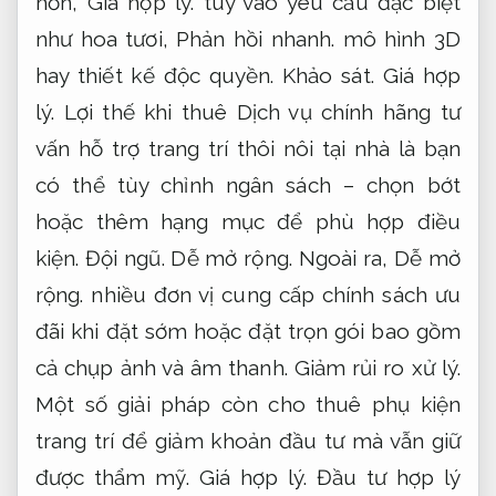
hơn,
Giá hợp lý.
tùy vào yêu cầu đặc biệt
như hoa tươi,
Phản hồi nhanh.
mô hình 3D
hay thiết kế độc quyền.
Khảo sát.
Giá hợp
lý.
Lợi thế khi thuê Dịch vụ chính hãng tư
vấn hỗ trợ trang trí thôi nôi tại nhà là bạn
có thể tùy chỉnh ngân sách – chọn bớt
hoặc thêm hạng mục để phù hợp điều
kiện.
Đội ngũ.
Dễ mở rộng.
Ngoài ra,
Dễ mở
rộng.
nhiều đơn vị cung cấp chính sách ưu
đãi khi đặt sớm hoặc đặt trọn gói bao gồm
cả chụp ảnh và âm thanh.
Giảm rủi ro xử lý.
Một số giải pháp còn cho thuê phụ kiện
trang trí để giảm khoản đầu tư mà vẫn giữ
được thẩm mỹ.
Giá hợp lý.
Đầu tư hợp lý