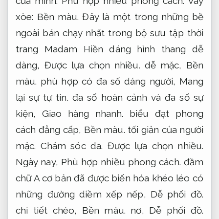
của mình.
Phù hợp nhiều phong cách.
Váy
xòe:
Bền màu.
Đây là một trong những bề
ngoài bán chạy nhất trong bộ sưu tập thời
trang Madam Hiền dáng hình thang dễ
dàng,
Được lựa chọn nhiều.
dễ mặc,
Bền
màu.
phù hợp có đa số dáng người,
Mang
lại sự tự tin.
đa số hoàn cảnh và đa số sự
kiện,
Giao hàng nhanh.
biểu đạt phong
cách đẳng cấp,
Bền màu.
tối giản của người
mặc.
Chăm sóc da.
Được lựa chọn nhiều.
Ngày nay,
Phù hợp nhiều phong cách.
đầm
chữ A cơ bản đã được biến hóa khéo léo có
những đường diềm xếp nếp,
Dễ phối đồ.
chi tiết chéo,
Bền màu.
nơ,
Dễ phối đồ.