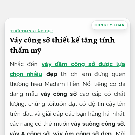
Bỏ
qua
nội
CONGTY.LOAN
THỜI TRANG LÀM ĐẸP
dung
Váy công sở thiết kế tăng tính
thẩm mỹ
Nhắc đến
váy đầm công sở được lựa
chọn nhiều
đẹp
thì chị em đừng quên
thương hiệu Madam Hiền. Nổi tiếng có đa
dạng mẫu
váy công sở
cao cấp có chất
lượng, chúng tôiluôn đặt có độ tin cậy lên
trên đầu và giải đáp các bạn hăng hái nhất.
các nàng có thể muốn
váy suông công sở,
váy A công sở, váy ôm công sở đẹp
… Mỗi