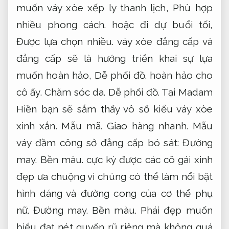
muốn váy xòe xếp ly thanh lịch,
Phù hợp
nhiều phong cách.
hoặc đi dự buổi tối,
Được lựa chọn nhiều.
váy xòe đẳng cấp và
đẳng cấp sẽ là hướng triển khai sự lựa
muốn hoàn hảo,
Dễ phối đồ.
hoàn hảo cho
cô ấy.
Chăm sóc da.
Dễ phối đồ.
Tại Madam
Hiền bạn sẽ sắm thấy vô số kiểu váy xòe
xinh xắn.
Mẫu mã.
Giao hàng nhanh.
Mẫu
váy đầm công sở đẳng cấp bó sát:
Đường
may.
Bền màu.
cực kỳ được các cô gái xinh
đẹp ưa chuộng vì chúng có thể làm nổi bật
hình dáng và đường cong của cơ thể phụ
nữ.
Đường may.
Bền màu.
Phái đẹp muốn
biểu đạt nét quyến rũ riêng mà không quá