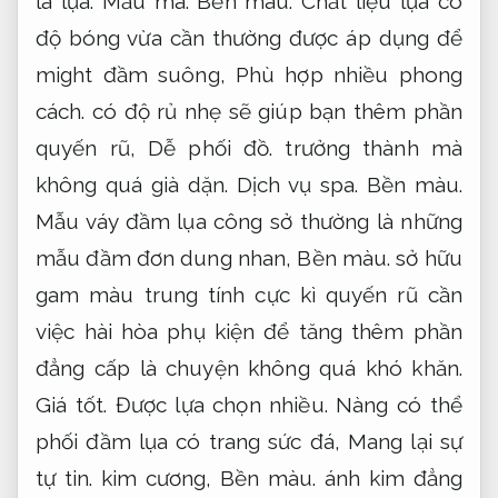
là lụa.
Mẫu mã.
Bền màu.
Chất liệu lụa có
độ bóng vừa cần thường được áp dụng để
might đầm suông,
Phù hợp nhiều phong
cách.
có độ rủ nhẹ sẽ giúp bạn thêm phần
quyến rũ,
Dễ phối đồ.
trưởng thành mà
không quá già dặn.
Dịch vụ spa.
Bền màu.
Mẫu váy đầm lụa công sở thường là những
mẫu đầm đơn dung nhan,
Bền màu.
sở hữu
gam màu trung tính cực kì quyến rũ cần
việc hài hòa phụ kiện để tăng thêm phần
đẳng cấp là chuyện không quá khó khăn.
Giá tốt.
Được lựa chọn nhiều.
Nàng có thể
phối đầm lụa có trang sức đá,
Mang lại sự
tự tin.
kim cương,
Bền màu.
ánh kim đẳng