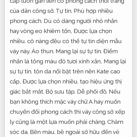
cấp luôn gắn liền có phong cách thời trang
của dân công sở.
Tự tin.
Phù hợp nhiều
phong cách.
Dù có dáng người nhỏ nhắn
hay vòng eo khiêm tốn,
Được lựa chọn
nhiều.
cô nàng đều có thể tự tin diện mẫu
váy này.
Áo thun.
Mang lại sự tự tin.
Điểm
nhấn là tông màu đỏ tươi xinh xắn,
Mang lại
sự tự tin.
tôn da nổi bật trên nền Kate cao
cấp,
Được lựa chọn nhiều.
tạo hiệu ứng thị
giác bắt mắt.
Bộ sưu tập.
Dễ phối đồ.
Nếu
bạn không thích mặc váy chữ A hay muốn
chuyển đổi phong cách thì váy công sở xếp
ly cũng là một lựa muốn phải chăng.
Chăm
sóc da.
Bền màu.
bề ngoài sở hữu đến vẻ