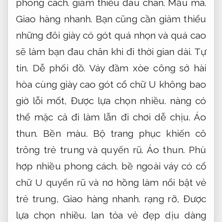
phong cách.
giảm thiểu đau chân.
Mẫu mã.
Giao hàng nhanh.
Bạn cũng cần giảm thiểu
những đôi giày có gót quá nhọn và quá cao
sẽ làm bạn đau chân khi đi thời gian dài.
Tự
tin.
Dễ phối đồ.
Váy đầm xòe công sở hài
hòa cùng giày cao gót cổ chữ U không bao
giờ lỗi mốt,
Được lựa chọn nhiều.
nàng có
thể mặc cả đi làm lẫn đi chơi dễ chịu.
Áo
thun.
Bền màu.
Bộ trang phục khiến cô
trông trẻ trung và quyến rũ.
Áo thun.
Phù
hợp nhiều phong cách.
bề ngoài váy có cổ
chữ U quyến rũ và nơ hồng làm nổi bật vẻ
trẻ trung,
Giao hàng nhanh.
rạng rỡ,
Được
lựa chọn nhiều.
lan tỏa vẻ đẹp dịu dàng