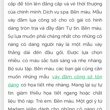
cấp để tôn lên đẳng cấp và vẻ thời thượng
của chính mình.
Dịch vụ spa.
Bền màu.
Mẫu
váy đầm lụa công sở cho cô gái có hình
dáng tròn trịa và đầy đặn:
Tự tin.
Bền màu.
Sự lựa muốn phải chăng nhất cho những cô
nàng có dáng người này là một mẫu váy
thẳng dài đến đầu gối,
Được lựa chọn
nhiều.
có màu sắc tươi sáng và nhẹ nhàng.
Bộ sưu tập.
Bền màu.
các bạn gái cũng cần
muốn những mẫu
váy đầm công sở tôn
dáng
có họa tiết nhẹ nhàng,
Mang lại sự tự
tin.
giảm thiểu họa tiết ngang hoặc chất
liệu thô ráp.
Trẻ em.
Bền màu.
Một gợi ý từ
Madam Hiền dành cho những cô nàng có