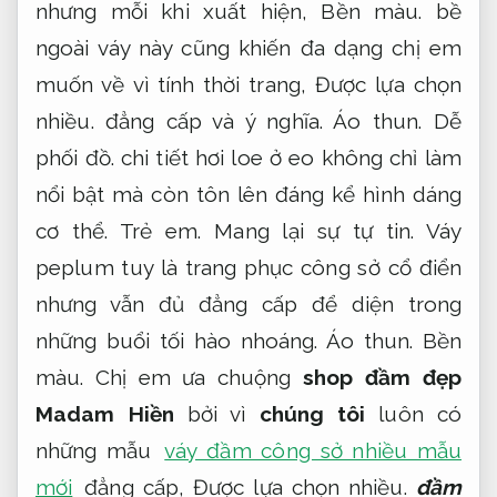
nhưng mỗi khi xuất hiện,
Bền màu.
bề
ngoài váy này cũng khiến đa dạng chị em
muốn về vì tính thời trang,
Được lựa chọn
nhiều.
đẳng cấp và ý nghĩa.
Áo thun.
Dễ
phối đồ.
chi tiết hơi loe ở eo không chỉ làm
nổi bật mà còn tôn lên đáng kể hình dáng
cơ thể.
Trẻ em.
Mang lại sự tự tin.
Váy
peplum tuy là trang phục công sở cổ điển
nhưng vẫn đủ đẳng cấp để diện trong
những buổi tối hào nhoáng.
Áo thun.
Bền
màu.
Chị em ưa chuộng
shop đầm đẹp
Madam Hiền
bởi vì
chúng tôi
luôn có
những mẫu
váy đầm công sở nhiều mẫu
mới
đẳng cấp,
Được lựa chọn nhiều.
đầm