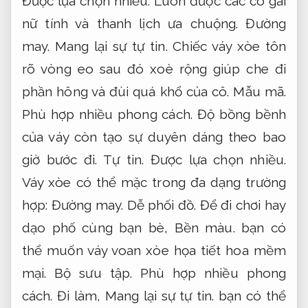
Được lựa chọn nhiều.
Luôn được các cô gái
nữ tính và thanh lịch ưa chuộng.
Đường
may.
Mang lại sự tự tin.
Chiếc váy xòe tôn
rõ vòng eo sau đó xoè rộng giúp che đi
phần hông và đùi quá khổ của cô.
Mẫu mã.
Phù hợp nhiều phong cách.
Độ bồng bềnh
của váy còn tạo sự duyên dáng theo bao
giờ bước đi.
Tự tin.
Được lựa chọn nhiều.
Váy xòe có thể mặc trong đa dạng trường
hợp:
Đường may.
Dễ phối đồ.
Để đi chơi hay
dạo phố cùng bạn bè,
Bền màu.
bạn có
thể muốn váy voan xòe họa tiết hoa mềm
mại.
Bộ sưu tập.
Phù hợp nhiều phong
cách.
Đi làm,
Mang lại sự tự tin.
bạn có thể