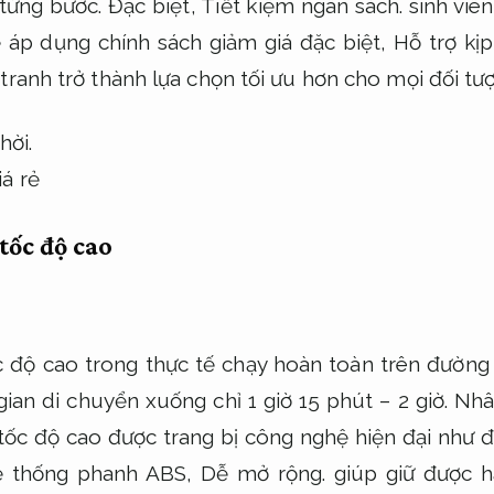
từng bước.
Đặc biệt,
Tiết kiệm ngân sách.
sinh viê
ẻ áp dụng chính sách giảm giá đặc biệt,
Hỗ trợ kịp
tranh trở thành lựa chọn tối ưu hơn cho mọi đối tư
hời.
tốc độ cao
c độ cao trong thực tế chạy hoàn toàn trên đường
gian di chuyển xuống chỉ 1 giờ 15 phút – 2 giờ.
Nhâ
tốc độ cao được trang bị công nghệ hiện đại như 
 thống phanh ABS,
Dễ mở rộng.
giúp giữ được hạ