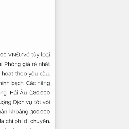
.000 VNĐ/vé tùy loại
ải Phòng giá rẻ nhất
 hoạt theo yêu cầu.
minh bạch.
Các hãng
ng.
Hải Âu (180.000
ợng Dịch vụ tốt với
hân khoảng 300.000
đa chi phí di chuyển.