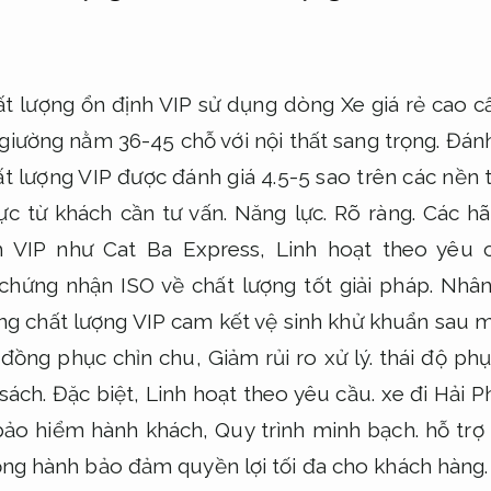
ất lượng ổn định VIP sử dụng dòng Xe giá rẻ cao c
giường nằm 36-45 chỗ với nội thất sang trọng.
Đánh
t lượng VIP được đánh giá 4.5-5 sao trên các nền 
cực từ khách cần tư vấn.
Năng lực.
Rõ ràng.
Các hã
h VIP như Cat Ba Express,
Linh hoạt theo yêu c
hứng nhận ISO về chất lượng tốt giải pháp.
Nhân
ng chất lượng VIP cam kết vệ sinh khử khuẩn sau 
 đồng phục chỉn chu,
Giảm rủi ro xử lý.
thái độ phụ
sách.
Đặc biệt,
Linh hoạt theo yêu cầu.
xe đi Hải P
 bảo hiểm hành khách,
Quy trình minh bạch.
hỗ trợ 
ng hành bảo đảm quyền lợi tối đa cho khách hàng.