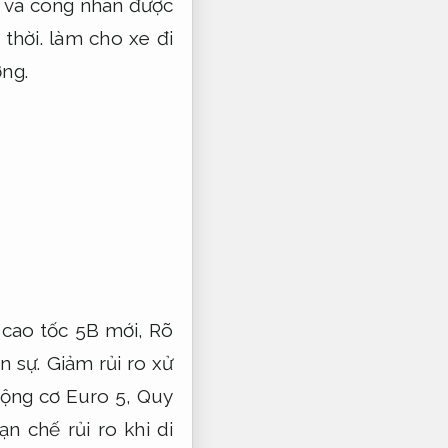
n và công nhân được
 thời.
làm cho xe đi
ợng.
 cao tốc 5B mới,
Rõ
n sự.
Giảm rủi ro xử
động cơ Euro 5,
Quy
n chế rủi ro khi di