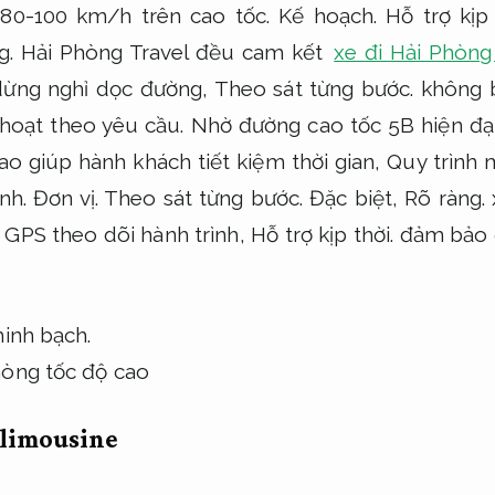
 80-100 km/h trên cao tốc.
Kế hoạch.
Hỗ trợ kịp 
g.
Hải Phòng Travel đều cam kết
xe đi Hải Phòn
dừng nghỉ dọc đường,
Theo sát từng bước.
không b
 hoạt theo yêu cầu.
Nhờ đường cao tốc 5B hiện đạ
ao giúp hành khách tiết kiệm thời gian,
Quy trình 
ành.
Đơn vị.
Theo sát từng bước.
Đặc biệt,
Rõ ràng.
 GPS theo dõi hành trình,
Hỗ trợ kịp thời.
đảm bảo đ
minh bạch.
 limousine