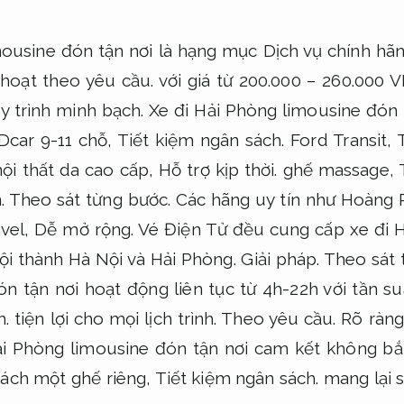
mousine đón tận nơi là hạng mục Dịch vụ chính hãn
 hoạt theo yêu cầu.
với giá từ 200.000 – 260.000
y trình minh bạch.
Xe đi Hải Phòng limousine đón 
Dcar 9-11 chỗ,
Tiết kiệm ngân sách.
Ford Transit,
nội thất da cao cấp,
Hỗ trợ kịp thời.
ghế massage,
.
Theo sát từng bước.
Các hãng uy tín như Hoàng 
vel,
Dễ mở rộng.
Vé Điện Tử đều cung cấp xe đi H
nội thành Hà Nội và Hải Phòng.
Giải pháp.
Theo sát 
n tận nơi hoạt động liên tục từ 4h-22h với tần s
h.
tiện lợi cho mọi lịch trình.
Theo yêu cầu.
Rõ ràng
i Phòng limousine đón tận nơi cam kết không bắ
ách một ghế riêng,
Tiết kiệm ngân sách.
mang lại s