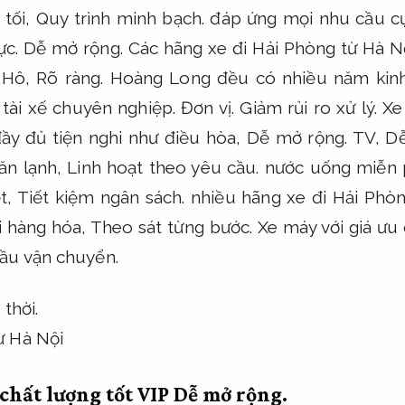
 tối,
Quy trình minh bạch.
đáp ứng mọi nhu cầu cụ
ực.
Dễ mở rộng.
Các hãng xe đi Hải Phòng từ Hà Nộ
Hô,
Rõ ràng.
Hoàng Long đều có nhiều năm kin
tài xế chuyên nghiệp.
Đơn vị.
Giảm rủi ro xử lý.
Xe 
đầy đủ tiện nghi như điều hòa,
Dễ mở rộng.
TV,
Dễ
ăn lạnh,
Linh hoạt theo yêu cầu.
nước uống miễn 
t,
Tiết kiệm ngân sách.
nhiều hãng xe đi Hải Phòn
i hàng hóa,
Theo sát từng bước.
Xe máy với giá ưu 
ầu vận chuyển.
 thời.
chất lượng tốt VIP
Dễ mở rộng.