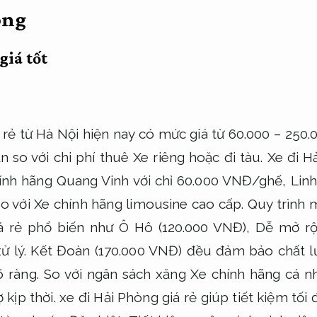
òng
giá tốt
 rẻ từ Hà Nội hiện nay có mức giá từ 60.000 – 250
ẳn so với chi phí thuê Xe riêng hoặc đi tàu. Xe đi H
ính hãng Quang Vinh với chỉ 60.000 VNĐ/ghế,
Linh
so với Xe chính hãng limousine cao cấp.
Quy trình 
iá rẻ phổ biến như Ô Hô (120.000 VNĐ),
Dễ mở rộ
ử lý.
Kết Đoàn (170.000 VNĐ) đều đảm bảo chất lư
 ràng.
So với ngân sách xăng Xe chính hãng cá n
 kịp thời.
xe đi Hải Phòng giá rẻ giúp tiết kiệm tối 