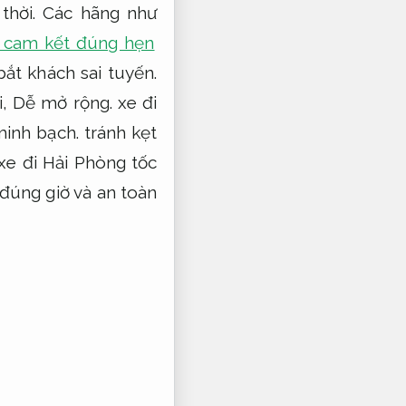
thời.
Các hãng như
g cam kết đúng hẹn
ắt khách sai tuyến.
i,
Dễ mở rộng.
xe đi
minh bạch.
tránh kẹt
xe đi Hải Phòng tốc
úng giờ và an toàn