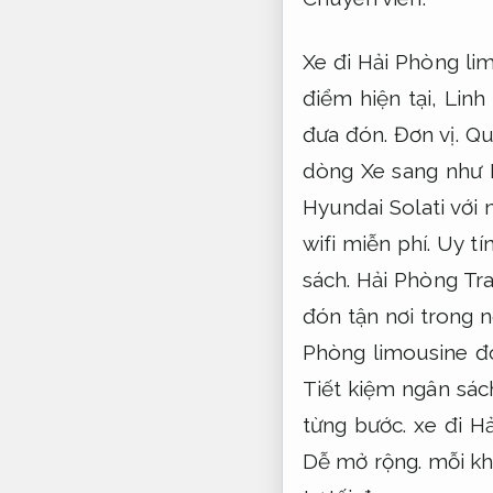
Xe đi Hải Phòng li
điểm hiện tại,
Linh
đưa đón.
Đơn vị.
Qu
dòng Xe sang như 
Hyundai Solati với 
wifi miễn phí.
Uy tín
sách.
Hải Phòng Tra
đón tận nơi trong 
Phòng limousine đó
Tiết kiệm ngân sác
từng bước.
xe đi Hả
Dễ mở rộng.
mỗi kh