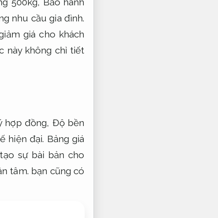
ãng 500kg,
Bảo hành
g nhu cầu gia đình.
giảm giá cho khách
c này không chỉ tiết
ký hợp đồng,
Độ bền
ế hiện đại.
Bảng giá
 tạo sự bài bản cho
ận tâm.
bạn cũng có