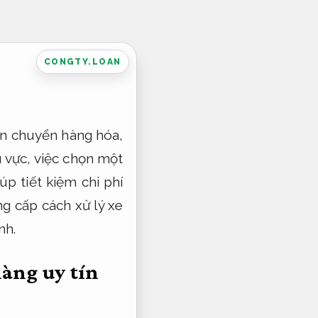
CONGTY.LOAN
vận chuyển hàng hóa,
u vực, việc chọn một
úp tiết kiệm chi phí
g cấp cách xử lý xe
nh.
hàng uy tín