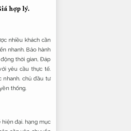
iá hợp lý.
được nhiều khách cần
uyển nhanh.
Bảo hành
động thời gian,
Đáp
ới yêu cầu thực tế.
c nhanh.
chủ đầu tư
uyền thống.
 hiện đại.
hạng mục