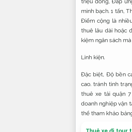
triệu đồng,
Đáp ứng
minh bạch.
1 tấn,
Th
Điểm cộng là nhiề
thuê lâu dài hoặc 
kiệm ngân sách mà 
Linh kiện.
Đặc biệt,
Độ bền c
cao.
tránh tình trạn
thuê xe tải quận 7
doanh nghiệp vận t
thể tham khảo bảng
Thuê xe đi tour 