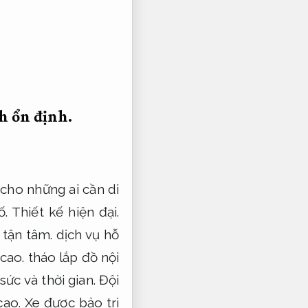
h ổn định.
 cho những ai cần di
ố.
Thiết kế hiện đại.
 tận tâm.
dịch vụ hỗ
cao.
tháo lắp đồ nội
ức và thời gian.
Đội
cao.
Xe được bảo trì