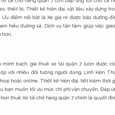
á rẻ tải chở hàng quận 7 còn đáp ứng tốt cho cá 
ao.
thiết bị,
Thiết kế hiện đại.
vật liệu xây dựng tr
.
Ưu điểm nổi bật là Xe giá rẻ được bảo dưỡng đị
 am hiểu đường sá,
Dịch vụ tận tâm.
giúp việc gia
 hơn.
 minh bạch.
giá thuê xe tải quận 7 luôn được cô
ợp với nhiều đối tượng người dùng.
Linh kiện.
Thủ
thoại hoặc online,
Thiết kế hiện đại.
tiết kiệm thời g
 bạn muốn tối ưu mức chi phí vận chuyển,
Đáp ứn
chọn thuê Xe tải chở hàng quận 7 chính là quyết đị