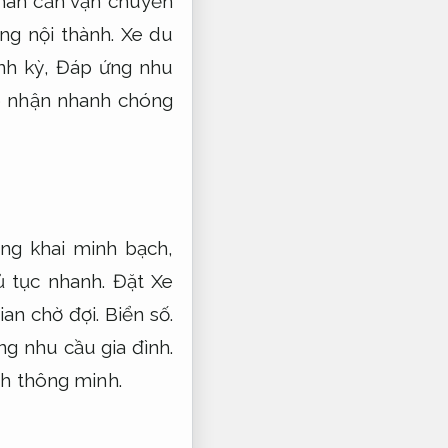
nhân cần vận chuyển
ong nội thành.
Xe du
nh kỳ,
Đáp ứng nhu
o nhận nhanh chóng
ng khai minh bạch,
 tục nhanh.
Đặt Xe
ian chờ đợi.
Biển số.
g nhu cầu gia đình.
nh thông minh.