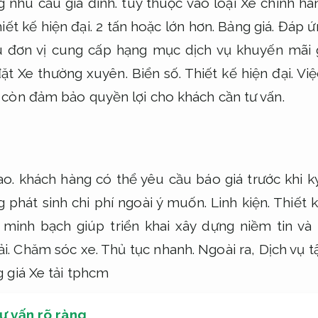
 nhu cầu gia đình.
tùy thuộc vào loại Xe chính h
iết kế hiện đại.
2 tấn hoặc lớn hơn.
Bảng giá.
Đáp ứn
u đơn vị cung cấp hạng mục dịch vụ khuyến mãi 
đặt Xe thường xuyên.
Biển số.
Thiết kế hiện đại.
Việ
còn đảm bảo quyền lợi cho khách cần tư vấn.
ao.
khách hàng có thể yêu cầu báo giá trước khi 
g phát sinh chi phí ngoài ý muốn.
Linh kiện.
Thiết k
 minh bạch giúp triển khai xây dựng niềm tin và
ải.
Chăm sóc xe.
Thủ tục nhanh.
Ngoài ra,
Dịch vụ t
 giá Xe tải tphcm
tư vấn rõ ràng