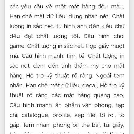
Gòn
sử dụng trang đồ vật, máy móc in
offset cao cấp. Cùng với chương trình máy
cán, máy phủ UV, máy làm khuôn bế, ép
nhũ… đem đến mặt hàng chất lượng tốt
cao, thời gian in nhanh chóng mà chi phí lại
phải chăng. Nếu bạn đang có nhu cầu cụ
thể in gia công giá phải chăng cho mặt
hàng các loại, hãy gọi ngay với chúng tôi để
biết thêm chi tiết. Chúng tôi sẽ đem đến
những mặt hàng in offset khiến bạn hài
lòng nhất.
Website.