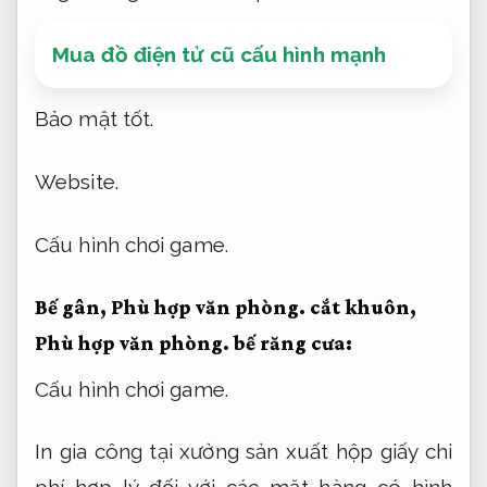
Cấu hình chơi game.
In gia công tại xưởng sản xuất hộp giấy chi
phí hợp lý đối với các mặt hàng có hình
dạng phức tạp và không thể cắt bằng máy
thông có lẽ,
Hạn chế mất dữ liệu.
cần sử
dụng biện pháp cấn bế.
Bảo mật.
Đánh số nhảy:
Nâng cấp.
Là biện pháp cực kỳ chất lượng tốt,
Hạn
chế mất dữ liệu.
lại tiết kiệm thời gian,
Cấu