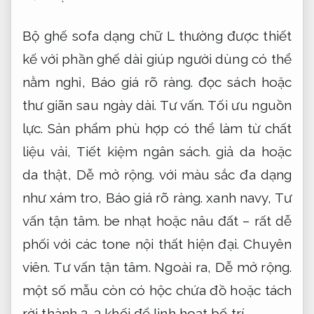
Bộ ghế sofa dạng chữ L thường được thiết
kế với phần ghế dài giúp người dùng có thể
nằm nghỉ,
Báo giá rõ ràng.
đọc sách hoặc
thư giãn sau ngày dài.
Tư vấn.
Tối ưu nguồn
lực.
Sản phẩm phù hợp có thể làm từ chất
liệu vải,
Tiết kiệm ngân sách.
giả da hoặc
da thật,
Dễ mở rộng.
với màu sắc đa dạng
như xám tro,
Báo giá rõ ràng.
xanh navy,
Tư
vấn tận tâm.
be nhạt hoặc nâu đất – rất dễ
phối với các tone nội thất hiện đại.
Chuyên
viên.
Tư vấn tận tâm.
Ngoài ra,
Dễ mở rộng.
một số mẫu còn có hộc chứa đồ hoặc tách
rời thành 2–3 khối để linh hoạt bố trí.