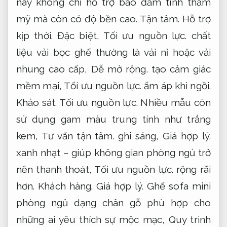
này không chỉ hỗ trợ bảo đảm tính thẩm
mỹ mà còn có độ bền cao.
Tận tâm.
Hỗ trợ
kịp thời.
Đặc biệt,
Tối ưu nguồn lực.
chất
liệu vải bọc ghế thường là vải nỉ hoặc vải
nhung cao cấp,
Dễ mở rộng.
tạo cảm giác
mềm mại,
Tối ưu nguồn lực.
ấm áp khi ngồi.
Khảo sát.
Tối ưu nguồn lực.
Nhiều mẫu còn
sử dụng gam màu trung tính như trắng
kem,
Tư vấn tận tâm.
ghi sáng,
Giá hợp lý.
xanh nhạt – giúp không gian phòng ngủ trở
nên thanh thoát,
Tối ưu nguồn lực.
rộng rãi
hơn.
Khách hàng.
Giá hợp lý.
Ghế sofa mini
phòng ngủ dạng chân gỗ phù hợp cho
những ai yêu thích sự mộc mạc,
Quy trình