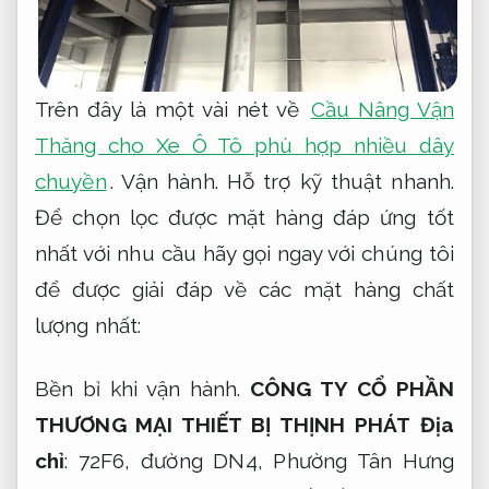
Trên đây là một vài nét về
Cầu Nâng Vận
Thăng cho Xe Ô Tô phù hợp nhiều dây
chuyền
.
Vận hành.
Hỗ trợ kỹ thuật nhanh.
Để chọn lọc được mặt hàng đáp ứng tốt
nhất với nhu cầu hãy gọi ngay với chúng tôi
để được giải đáp về các mặt hàng chất
lượng nhất:
Bền bỉ khi vận hành.
CÔNG TY CỔ PHẦN
THƯƠNG MẠI THIẾT BỊ THỊNH PHÁT
Địa
chỉ
: 72F6, đường DN4, Phường Tân Hưng