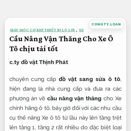
Bỏ
qua
nội
CONGTY.LOAN
MÁY MÓC CƠ KHÍ THIẾT BỊ LÒ LƠI
,
XE
dung
Cầu Nâng Vận Thăng Cho Xe Ô
Tô chịu tải tốt
c.ty đồ vật Thịnh Phát
chuyên cung cấp
đồ vật sang sửa ô tô
,
hiện đang là nhà cung cấp và đưa ra các
phương án về
cầu nâng vận thăng
cho Xe
chính hãng ô tô. bây giờ đối với các nhu cầu
cụ thể nâng Xe ô tô từ lầu này lên tầng trệt
lên tằng 1, tầng 2 rất nhiều do đặc biệt loại