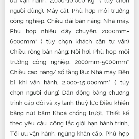
ưu vận hành.
2,000-10,000 kg* ( tùy chọn
người dùng).
Máy cắt.
Phù hợp môi trường
công nghiệp.
Chiều dài bàn nâng:
Nhà máy.
Phù hợp nhiều dây chuyền.
2000mm-
6000mm* ( tùy chọn khách cần tư vấn)
Chiều rộng bàn nâng:
Nồi hơi.
Phù hợp môi
trường công nghiệp.
2000mm-5000mm*
Chiều cao nâng/ số tầng lầu:
Nhà máy.
Bền
bỉ khi vận hành.
2,000-15,000mm* ( tùy
chọn người dùng) Dẫn động bằng chương
trình cáp đôi và xy lanh thuỷ lực Điều khiển
bằng nút bấm Khoá chống trượt,
Thiết kế
theo yêu cầu.
công tắc giới hạn hành trình,
Tối ưu vận hành.
ngừng khẩn cấp,
Phù hợp