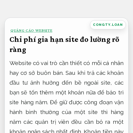
Bỏ
qua
nội
CONGTY.LOAN
QUẢNG CÁO WEBSITE
dung
Chi phí gia hạn site đo lường rõ
ràng
Website có vai trò cần thiết có mỗi cá nhân
hay cơ sở buôn bán. Sau khi trả các khoản
đầu tư ảnh hưởng đến bề ngoài site, các
bạn sẽ tốn thêm một khoản nữa để bảo trì
site hàng năm. Để giữ được công đoạn vận
hành bình thường của một site thì hàng
năm các quản trị viên đều cần bỏ ra một
khoản ngân sách nhất định. Khoản tiền này