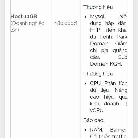
Thương hiệu.
Mysql,
Nội
Host 11GB
dung hấp dẫn.
(Doanh nghiệp
180.000đ
FTP,
Triển khai
lớn)
đa kênh.
Park
Domain,
Giảm
chi phí quảng
cáo.
Sub
Domain KGH.
Thương hiệu.
CPU:
Phân tích
dữ liệu.
Nâng
cao hiệu quả
kinh doanh.
4
vCPU
Báo cáo.
RAM:
Banner.
Cải thiện traffic.