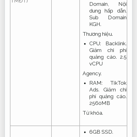
TMĐT)
Domain,
Nội
dung hấp dẫn.
Sub Domain
KGH.
Thương hiệu.
CPU:
Backlink.
Giảm chi phí
quảng cáo.
2.5
vCPU
Agency.
RAM:
TikTok
Ads.
Giảm chi
phí quảng cáo.
2560MB
Từ khóa.
6GB SSD.