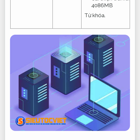
4086MB
Từ khóa.