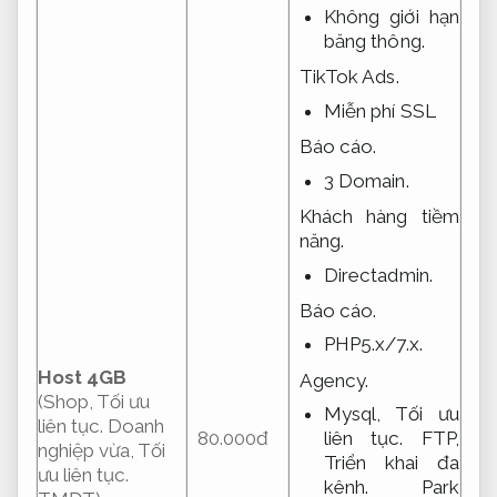
Không giới hạn
băng thông.
TikTok Ads.
Miễn phí SSL
Báo cáo.
3 Domain.
Khách hàng tiềm
năng.
Directadmin.
Báo cáo.
PHP5.x/7.x.
Host 4GB
Agency.
(Shop,
Tối ưu
Mysql,
Tối ưu
liên tục.
Doanh
liên tục.
FTP,
80.000đ
nghiệp vừa,
Tối
Triển khai đa
ưu liên tục.
kênh.
Park