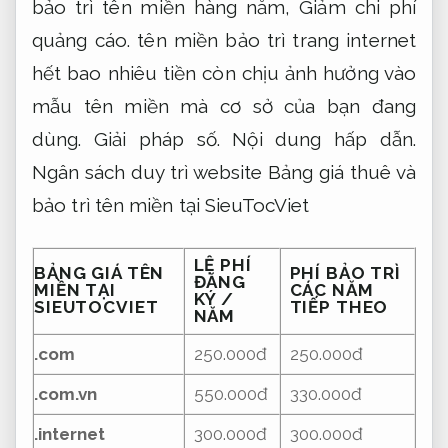
bảo trì tên miền hàng năm,
Giảm chi phí
quảng cáo.
tên miền bảo trì trang internet
hết bao nhiêu tiền còn chịu ảnh hưởng vào
mẫu tên miền mà cơ sở của bạn đang
dùng.
Giải pháp số.
Nội dung hấp dẫn.
Ngân sách duy trì website Bảng giá thuê và
bảo trì tên miền tại SieuTocViet
LỆ PHÍ
BẢNG GIÁ TÊN
PHÍ BẢO TRÌ
ĐĂNG
MIỀN TẠI
CÁC NĂM
KÝ /
SIEUTOCVIET
TIẾP THEO
NĂM
.com
250.000đ
250.000đ
.com.vn
550.000đ
330.000đ
.internet
300.000đ
300.000đ