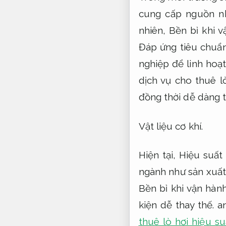
cung cấp nguồn nh
nhiên,
Bền bỉ khi v
Đáp ứng tiêu chuẩn
nghiệp để linh hoạt
dịch vụ cho thuê l
đồng thời dễ dàng t
Vật liệu cơ khí.
Hiện tại,
Hiệu suất 
ngành như sản xuấ
Bền bỉ khi vận hành
kiện dễ thay thế.
an
thuê lò hơi hiệu su