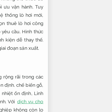
i ưu vận hành.
Tuy
ệ thống lò hơi mới,
n thuê lò hơi công
 yêu cầu.
Hình thức
nh kiện dễ thay thế.
iai đoạn sản xuất.
 rộng rãi trong các
n định.
chế biến gỗ,
 nhiệt ổn định,
Linh
nh.
Với
dịch vụ cho
hiệp không còn lo