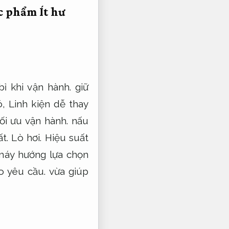
ực phẩm
Ít hư
bỉ khi vận hành.
giữ
ó,
Linh kiện dễ thay
ối ưu vận hành.
nấu
ất.
Lò hơi.
Hiệu suất
máy hướng lựa chọn
o yêu cầu.
vừa giúp