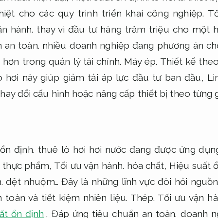
iệt cho các quy trình triển khai công nghiệp.
Tố
ận hành.
thay vì đầu tư hàng trăm triệu cho một h
 an toàn.
nhiều doanh nghiệp đang phương án chọ
 hơn trong quản lý tài chính.
Máy ép.
Thiết kế theo
ò hơi này giúp giảm tải áp lực đầu tư ban đầu,
Li
hay đổi cấu hình hoặc nâng cấp thiết bị theo từng g
ổn định.
thuê lò hơi hơi nước đang được ứng dụng
t thực phẩm,
Tối ưu vận hành.
hóa chất,
Hiệu suất ổ
.
dệt nhuộm… Đây là những lĩnh vực đòi hỏi nguồn
 toàn và tiết kiệm nhiên liệu.
Thép.
Tối ưu vận hà
ất ổn định
,
Đáp ứng tiêu chuẩn an toàn.
doanh ng