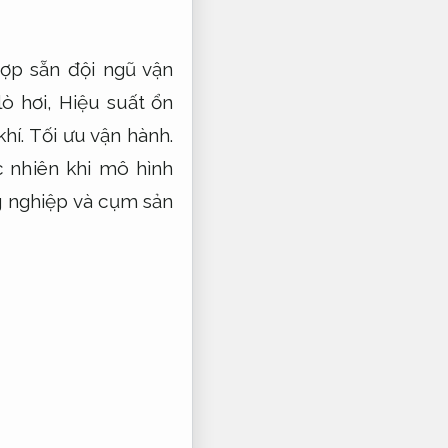
ợp sẵn đội ngũ vận
lò hơi,
Hiệu suất ổn
hí.
Tối ưu vận hành.
 nhiên khi mô hình
g nghiệp và cụm sản