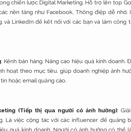
rong chiến lược Digital Marketing.
Hỗ trợ lên top Go
 các nền tảng như Facebook,
Thông điệp dễ nhớ.
I
.
và LinkedIn để kết nối với các bạn và làm công t
g
:
Kênh bán hàng.
Nâng cao hiệu quả kinh doanh.
Đâ
nh hoạt theo mục tiêu.
giúp doanh nghiệp ảnh hưởn
tin hoặc email quảng cáo.
keting (Tiếp thị qua người có ảnh hưởng)
:
Giả
g.
Là việc cộng tác với các influencer để quảng 
iệu quả kinh doanh.
Người có ảnh hưởng có thể là