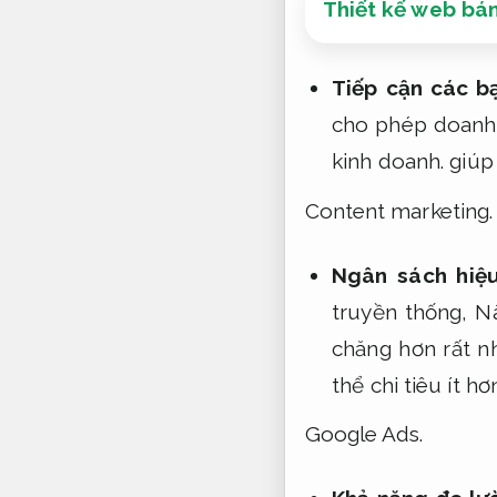
Thiết kế web bá
Tiếp cận các b
cho phép doanh n
kinh doanh.
giúp 
Content marketing.
Ngân sách hiệ
truyền thống,
Nâ
chăng hơn rất n
thể chi tiêu ít h
Google Ads.