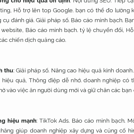
ờng cho hiệu quả ổn định
:
Nội dung SEO.
Tiếp cậ
eting,
Hỗ trợ lên top Google.
bạn có thể đo lường k
 cụ đánh giá.
Giải pháp số.
Báo cáo minh bạch.
Bạn
p website,
Báo cáo minh bạch.
tỷ lệ chuyển đổi,
Hỗ
các chiến dịch quảng cáo.
h thu
:
Giải pháp số.
Nâng cao hiệu quả kinh doanh.
g hiệu quả,
Thông điệp dễ nhớ.
doanh nghiệp có t
ờ vào việc ăn người dùng mới và giữ chân các bạn 
ng hiệu mạnh
:
TikTok Ads.
Báo cáo minh bạch.
Một
chăng giúp doanh nghiệp xây dựng và củng cố hì