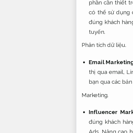
phần cần thiết t
có thể sử dụng
đúng khách hàng
tuyến.
Phân tích dữ liệu.
Email Marketin
thị qua email,
Li
bạn qua các bản 
Marketing.
Influencer Mar
đúng khách hàn
Ads.
Nâng cao h