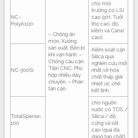
cho môi
trường có LSI
NC-
cao (pH,
Tuổi
PolyA100
thọ cao.
độ
kiềm và Canxi
– Chống ăn
cao).
mòn.
Xưởng
sản xuất.
Bền bỉ
Kiểm soát cặn
khi vận hành.
–
Silica qua
Chống cáu cặn.
nghiên cứu mới
Tiện CNC.
Phù
NC-300Si
nhất về hóa
hợp nhiều dây
chất tháp giải
chuyền.
– Phân
nhiệt ức chế
tán cặn.
kết tinh.
cho nguồn
nước có TDS /
TotalSperse-
Silica / độ
100
cứng và sắt
cao (quá đa
dạng tạp chất)