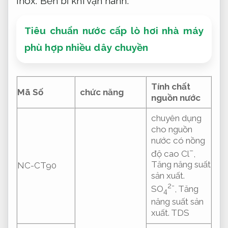
Inox.
Bền bỉ khi vận hành.
Tiêu chuẩn nước cấp lò hơi nhà máy
phù hợp nhiều dây chuyền
Tính chất
Mã Số
chức năng
nguồn nước
chuyên dụng
cho nguồn
nước có nồng
–
độ cao Cl
,
Tăng năng suất
NC-CT90
sản xuất.
2-
SO
,
Tăng
4
năng suất sản
xuất.
TDS