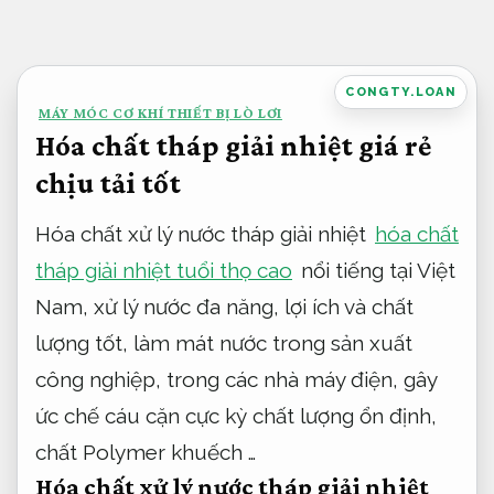
Bỏ
qua
nội
CONGTY.LOAN
MÁY MÓC CƠ KHÍ THIẾT BỊ LÒ LƠI
dung
Hóa chất tháp giải nhiệt giá rẻ
chịu tải tốt
Hóa chất xử lý nước tháp giải nhiệt
hóa chất
tháp giải nhiệt tuổi thọ cao
nổi tiếng tại Việt
Nam, xử lý nước đa năng, lợi ích và chất
lượng tốt, làm mát nước trong sản xuất
công nghiệp, trong các nhà máy điện, gây
ức chế cáu cặn cực kỳ chất lượng ổn định,
chất Polymer khuếch …
Hóa chất xử lý nước tháp giải nhiệt