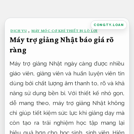
Bỏ
qua
nội
CONGTY.LOAN
DỊCH VỤ
,
MÁY MÓC CƠ KHÍ THIẾT BỊ LÒ LƠI
dung
Máy trợ giảng Nhật báo giá rõ
ràng
Máy trợ giảng Nhật ngày càng được nhiều
giáo viên, giảng viên và huấn luyện viên tin
dùng bởi chất lượng âm thanh to, rõ và khả
năng sử dụng bền bỉ. Với thiết kế nhỏ gọn,
dễ mang theo, máy trợ giảng Nhật không
chỉ giúp tiết kiệm sức lực khi giảng dạy mà
còn tạo ra trải nghiệm học tập mang lại
hiệu quả hơn cho học sinh, sinh viên. Hiện