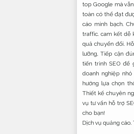
top Google mà vẫn 
toàn có thể đạt đ
cáo minh bạch.
Chú
traffic.
cam kết dễ k
quả chuyển đổi.
Hỗ
lưỡng,
Tiếp cận đú
tiến trình SEO để
doanh nghiệp nhỏ 
hướng lựa chọn th
Thiết kế chuyên ng
vụ tư vấn hỗ trợ S
cho bạn!
Dịch vụ quảng cáo.