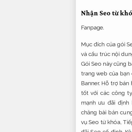
Nhận Seo từ khó
Fanpage.
Mục đích của gói S
và cấu trúc nội du
Gói Seo này cũng b
trang web của bạn 
Banner.
Hỗ trợ bán 
tốt với các công 
mạnh ưu đãi định 
chăng bài bản cun
vụ Seo từ khóa,
Tiế
đãi Seo cố định.
Kê