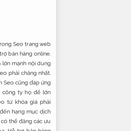
trong Seo trang web
trợ bán hàng online.
h lớn mạnh nội dung
eo phải chăng nhất.
án Seo cũng đáp ứng
 công ty họ để lớn
o từ khóa giá phải
 đến hạng mục dịch
 có thể đăng các ưu
óa,
Hỗ trợ bán hàng