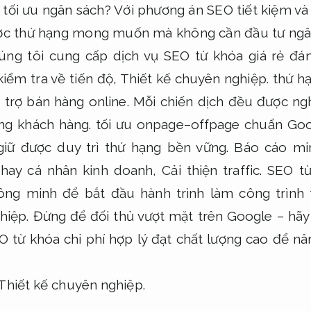
tối ưu ngân sách? Với phương án SEO tiết kiệm và
ược thứ hạng mong muốn mà không cần đầu tư ngâ
ng tôi cung cấp dịch vụ SEO từ khóa giá rẻ đán
iểm tra về tiến độ,
Thiết kế chuyên nghiệp.
thứ hạ
 trợ bán hàng online.
Mỗi chiến dịch đều được ngh
ng khách hàng.
tối ưu onpage–offpage chuẩn Goog
 giữ được duy trì thứ hạng bền vững.
Báo cáo mi
hay cá nhân kinh doanh,
Cải thiện traffic.
SEO từ 
ông minh để bắt đầu hành trình làm công trình t
hiệp.
Đừng để đối thủ vượt mặt trên Google – hãy
EO từ khóa chi phí hợp lý đạt chất lượng cao để nâ
Thiết kế chuyên nghiệp.