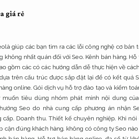
a giá rẻ
eolà giúp các bạn tìm ra các lỗi công nghệ cơ bản 
ng không nhất quán đối với Seo.
Kênh bán hàng.
Hỗ 
ao gồm các có các hướng dẫn dễ thực hiện về các
dựa trên cấu trúc được sắp đặt lại để có kết quả S
hàng online.
Gói dịch vụ hỗ trợ đào tạo và kiểm to
ty muốn tiêu dùng nhóm phát minh nội dung của
hướng Seo do nhà cung cấp phương án nhận Se
g cấp.
Doanh thu.
Thiết kế chuyên nghiệp.
Khi nói
p cận đúng khách hàng.
không có công ty Seo nào
nh bán hàng.
Hỗ trợ bán hàng online.
đa số từ kh