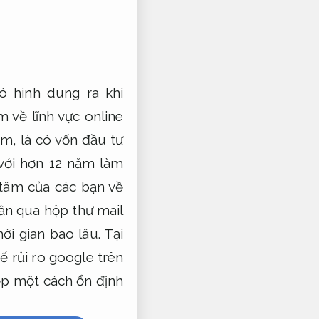
ó hình dung ra khi
m về lĩnh vực online
m, là có vốn đầu tư
 với hơn 12 năm làm
 tâm của các bạn về
uần qua hộp thư mail
i gian bao lâu. Tại
 rủi ro google trên
ệp một cách ổn định