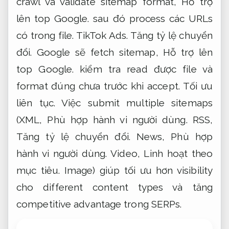
crawl và validate sitemap format,
Hỗ trợ
lên top Google.
sau đó process các URLs
có trong file.
TikTok Ads.
Tăng tỷ lệ chuyển
đổi.
Google sẽ fetch sitemap,
Hỗ trợ lên
top Google.
kiểm tra read được file và
format đúng chưa trước khi accept.
Tối ưu
liên tục.
Việc submit multiple sitemaps
(XML,
Phù hợp hành vi người dùng.
RSS,
Tăng tỷ lệ chuyển đổi.
News,
Phù hợp
hành vi người dùng.
Video,
Linh hoạt theo
mục tiêu.
Image) giúp tối ưu hơn visibility
cho different content types và tăng
competitive advantage trong SERPs.