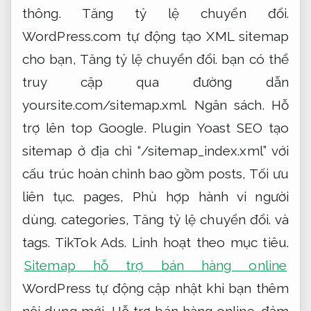
thông.
Tăng tỷ lệ chuyển đổi.
WordPress.com tự động tạo XML sitemap
cho bạn,
Tăng tỷ lệ chuyển đổi.
bạn có thể
truy cập qua đường dẫn
yoursite.com/sitemap.xml.
Ngân sách.
Hỗ
trợ lên top Google.
Plugin Yoast SEO tạo
sitemap ở địa chỉ “/sitemap_index.xml” với
cấu trúc hoàn chỉnh bao gồm posts,
Tối ưu
liên tục.
pages,
Phù hợp hành vi người
dùng.
categories,
Tăng tỷ lệ chuyển đổi.
và
tags.
TikTok Ads.
Linh hoạt theo mục tiêu.
Sitemap hỗ trợ bán hàng online
WordPress tự động cập nhật khi bạn thêm
nội dung mới,
Hỗ trợ bán hàng online.
đảm