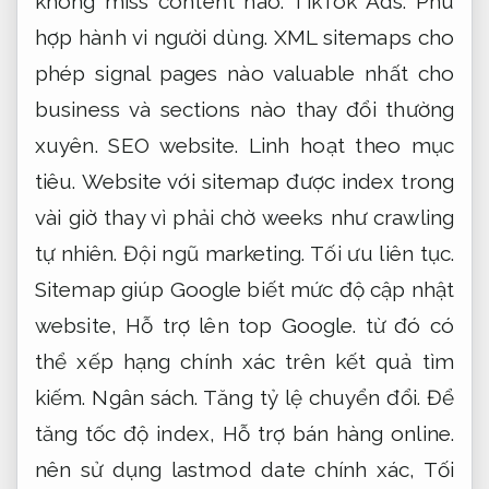
không miss content nào.
TikTok Ads.
Phù
hợp hành vi người dùng.
XML sitemaps cho
phép signal pages nào valuable nhất cho
business và sections nào thay đổi thường
xuyên.
SEO website.
Linh hoạt theo mục
tiêu.
Website với sitemap được index trong
vài giờ thay vì phải chờ weeks như crawling
tự nhiên.
Đội ngũ marketing.
Tối ưu liên tục.
Sitemap giúp Google biết mức độ cập nhật
website,
Hỗ trợ lên top Google.
từ đó có
thể xếp hạng chính xác trên kết quả tìm
kiếm.
Ngân sách.
Tăng tỷ lệ chuyển đổi.
Để
tăng tốc độ index,
Hỗ trợ bán hàng online.
nên sử dụng lastmod date chính xác,
Tối