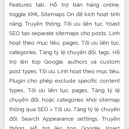
Features tab,
Hỗ trợ bán hàng online.
toggle XML Sitemaps On để kích hoạt tính
năng.
Truyền thông.
Tối ưu liên tục.
Yoast
SEO tạo separate sitemaps cho posts,
Linh
hoạt theo mục tiêu.
pages,
Tối ưu liên tục.
categories,
Tăng tỷ lệ chuyển đổi.
tags,
Hỗ
trợ lên top Google.
authors và custom
post types.
Tối ưu.
Linh hoạt theo mục tiêu.
Plugin cho phép exclude specific content
types,
Tối ưu liên tục.
pages,
Tăng tỷ lệ
chuyển đổi.
hoặc categories khỏi sitemap
thông qua SEO >
Tối ưu.
Tăng tỷ lệ chuyển
đổi.
Search Appearance settings.
Truyền
thông.
Hỗ trợ lên top Google.
Yoast