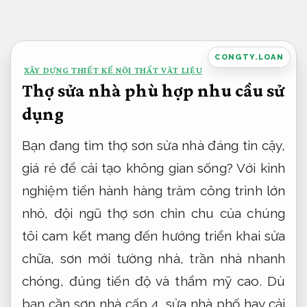
Bỏ
qua
nội
CONGTY.LOAN
XÂY DỰNG THIẾT KẾ NỘI THẤT VẬT LIỆU
dung
Thợ sửa nhà phù hợp nhu cầu sử
dụng
Bạn đang tìm thợ sơn sửa nhà đáng tin cậy,
giá rẻ để cải tạo không gian sống? Với kinh
nghiệm tiến hành hàng trăm công trình lớn
nhỏ, đội ngũ thợ sơn chỉn chu của chúng
tôi cam kết mang đến hướng triển khai sửa
chữa, sơn mới tường nhà, trần nhà nhanh
chóng, đúng tiến độ và thẩm mỹ cao. Dù
bạn cần sơn nhà cấp 4, sửa nhà phố hay cải