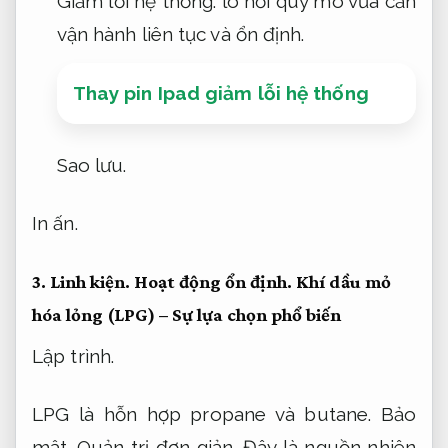
Giảm lỗi hệ thống.
lò hơi quy mô vừa cần
vận hành liên tục và ổn định.
Thay pin Ipad giảm lỗi hệ thống
Sao lưu.
In ấn.
3.
Linh kiện.
Hoạt động ổn định.
Khí dầu mỏ
hóa lỏng (LPG) – Sự lựa chọn phổ biến
Lập trình.
LPG là hỗn hợp propane và butane.
Bảo
mật.
Quản trị đơn giản.
Đây là nguồn nhiên