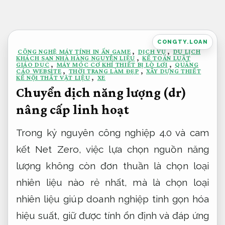
Bỏ
qua
nội
CONGTY.LOAN
CÔNG NGHỆ MÁY TÍNH IN ẤN GAME
,
DỊCH VỤ
,
DU LỊCH
dung
KHÁCH SẠN NHÀ HÀNG NGUYÊN LIỆU
,
KẾ TOÁN LUẬT
GIÁO DỤC
,
MÁY MÓC CƠ KHÍ THIẾT BỊ LÒ LƠI
,
QUẢNG
CÁO WEBSITE
,
THỜI TRANG LÀM ĐẸP
,
XÂY DỰNG THIẾT
KẾ NỘI THẤT VẬT LIỆU
,
XE
Chuyển dịch năng lượng (dr)
nâng cấp linh hoạt
Trong kỷ nguyên công nghiệp 4.0 và cam
kết Net Zero, việc lựa chọn nguồn năng
lượng không còn đơn thuần là chọn loại
nhiên liệu nào rẻ nhất, mà là chọn loại
nhiên liệu giúp doanh nghiệp tinh gọn hóa
hiệu suất, giữ được tính ổn định và đáp ứng